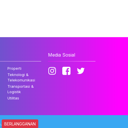
Media Sosial
Properti
Teknologi &
Telekomunikasi
Transportasi &
Logistik
Utilitas
.
BERLANGGANAN
ndungi Undang-undang.
Kebijakan Privasi
Disclaimer