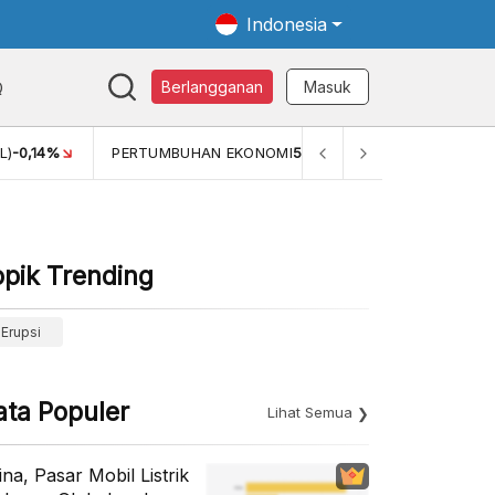
Indonesia
Q
Berlangganan
Masuk
PERTUMBUHAN EKONOMI
5,11%
PERTUMBUHAN EKONOMI (YOY)
opik Trending
Erupsi
ata Populer
Lihat Semua
ina, Pasar Mobil Listrik