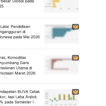
rbesar Global pada
25
i Latar Pendidikan
ngangguran di
donesia pada Mei 2026
ras, Komoditas
nyumbang Garis
miskinan Utama di
rkotaan Maret 2026
ndapatan BUVA Cetak
kor, tapi Laba Anjlok
% pada Semester I