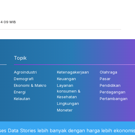
14:09 WIB
Topik
Agroindustri
Ketenagakerjaan
Olahraga
Demografi
Keuangan
Pasar
Ekonomi & Makro
Layanan
Pendidikan
konsumen &
Energi
Perdagangan
Kesehatan
Kelautan
Pertambangan
Lingkungan
Moneter
es Data Stories lebih banyak dengan harga lebih ekonomis
 Kami
©2022 Katadata. Hak cipta dili