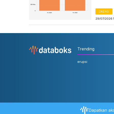
ENERGI
29/07/2026 
Trending
erupsi
Dapatkan aks
Tentang Databoks
Aturan Pengguna
FAQ
Hubungi