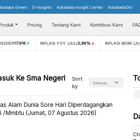
atadata Green
D-Insights
Katadata Insight Center
KatadataOto
Produk
Pricing
Tentang Kami
Kontribusi Kami
FA
INFLASI YOY (JUL)
2,88%
INFLASI MOM (JUL)
-0,14%
 Masuk Ke Sma Negeri
T
Sort
by
as Alam Dunia Sore Hari Diperdagangkan
 /Mmbtu (Jumat, 07 Agustus 2026)
D
Ch