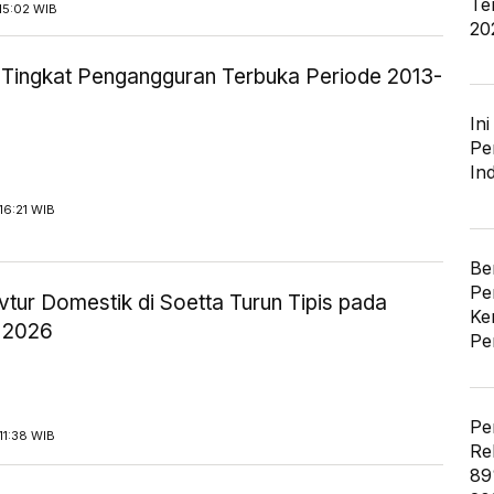
Te
15:02 WIB
20
ik Tingkat Pengangguran Terbuka Periode 2013-
In
Pe
In
16:21 WIB
Be
Pe
tur Domestik di Soetta Turun Tipis pada
Ke
 2026
Pe
Pe
11:38 WIB
Re
89