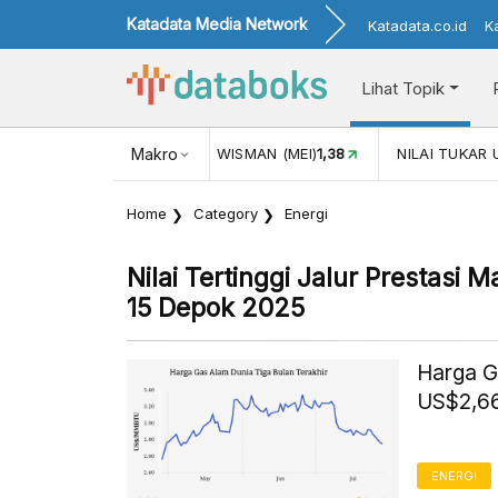
Katadata Media Network
Katadata.co.id
K
Lihat Topik
KUNJUNGAN WISMAN (MEI)
Makro
1,38
NILAI TUKAR USD/IDR
17.916
Home
Category
Energi
Nilai Tertinggi Jalur Prestasi
15 Depok 2025
Harga G
US$2,66
ENERGI