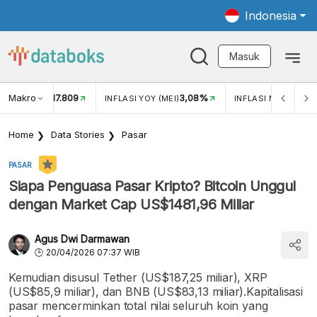
Indonesia
Masuk
Makro
17.809
3,08%
UKAR USD/IDR
INFLASI YOY (MEI)
INFLASI MOM (MEI)
Home
Data Stories
Pasar
PASAR
Siapa Penguasa Pasar Kripto? Bitcoin Unggul
dengan Market Cap US$1481,96 Miliar
Agus Dwi Darmawan
20/04/2026 07:37 WIB
Kemudian disusul Tether (US$187,25 miliar), XRP
(US$85,9 miliar), dan BNB (US$83,13 miliar).Kapitalisasi
pasar mencerminkan total nilai seluruh koin yang