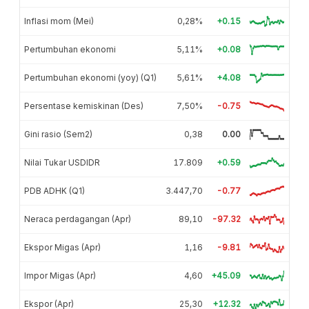
Inflasi mom (Mei)
0,28%
+0.15
Pertumbuhan ekonomi
5,11%
+0.08
Pertumbuhan ekonomi (yoy) (Q1)
5,61%
+4.08
Persentase kemiskinan (Des)
7,50%
-0.75
Gini rasio (Sem2)
0,38
0.00
Nilai Tukar USDIDR
17.809
+0.59
PDB ADHK (Q1)
3.447,70
-0.77
Neraca perdagangan (Apr)
89,10
-97.32
Ekspor Migas (Apr)
1,16
-9.81
Impor Migas (Apr)
4,60
+45.09
Ekspor (Apr)
25,30
+12.32