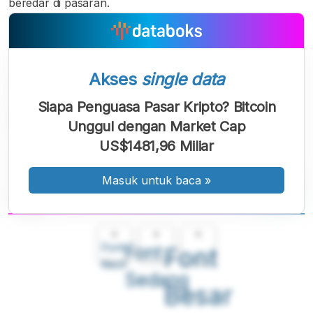
beredar di pasaran.
Akses
single data
Siapa Penguasa Pasar Kripto? Bitcoin
Unggul dengan Market Cap
US$1481,96 Miliar
Masuk untuk baca
»
A
A
A
Font
Font
Font
Kecil
Sedang
Besar