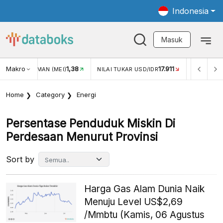
Indonesia
Masuk
Makro
1,38
17.911
JUNGAN WISMAN (MEI)
NILAI TUKAR USD/IDR
INFLASI Y
Home
Category
Energi
Persentase Penduduk Miskin Di
Perdesaan Menurut Provinsi
Sort by
Harga Gas Alam Dunia Naik
Menuju Level US$2,69
/Mmbtu (Kamis, 06 Agustus