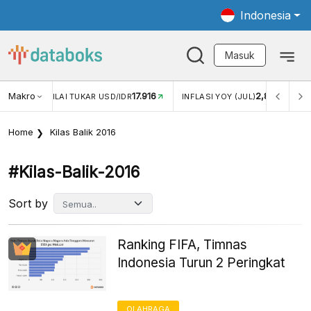
Indonesia
Masuk
Makro
17.916
2,88%
-
KAR USD/IDR
INFLASI YOY (JUL)
INFLASI MOM (JUL)
Home
Kilas Balik 2016
#kilas-Balik-2016
Sort by
Ranking FIFA, Timnas
Indonesia Turun 2 Peringkat
OLAHRAGA