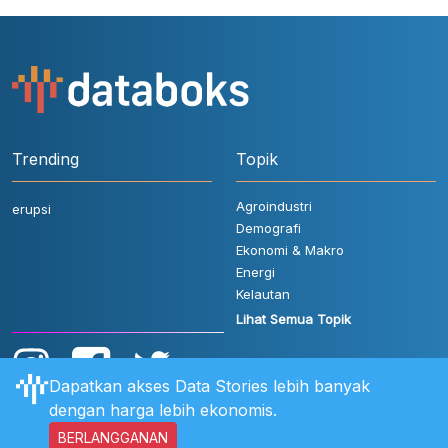
Trending
Topik
Agroindustri
erupsi
Demografi
Ekonomi & Makro
Energi
Kelautan
Lihat Semua Topik
Dapatkan akses Data Stories lebih banyak
dengan harga lebih ekonomis.
BERLANGGANAN