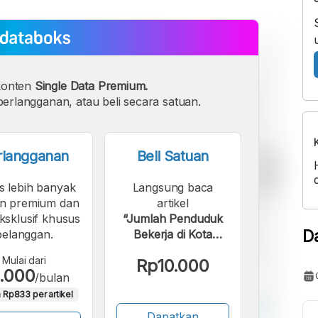
konten
Single Data Premium.
erlangganan, atau beli secara satuan.
rlangganan
Beli Satuan
s lebih banyak
Langsung baca
n premium dan
artikel
eksklusif khusus
“Jumlah Penduduk
D
pelanggan.
Bekerja di Kota
Sukabumi 173,35
Mulai dari
Rp10.000
Ribu dan Angka
.000
/bulan
Pengangguran 8,21
 Rp833 per artikel
Persen”.
Dapatkan