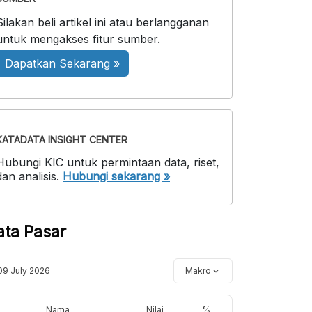
Silakan beli artikel ini atau berlangganan
untuk mengakses fitur sumber.
Dapatkan Sekarang »
KATADATA INSIGHT CENTER
Hubungi KIC untuk permintaan data, riset,
dan analisis.
Hubungi sekarang »
ata Pasar
09 July 2026
Makro
Nama
Nilai
%