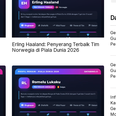
D
Ge
Gu
Pe
Erling Haaland: Penyerang Terbaik Tim
Norwegia di Piala Dunia 2026
Ge
Gu
Pe
In
Ka
Ge
Mo