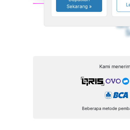
Le
Sekarang
»
A
Font
F
Kecil
Kami menerim
Beberapa metode pembay