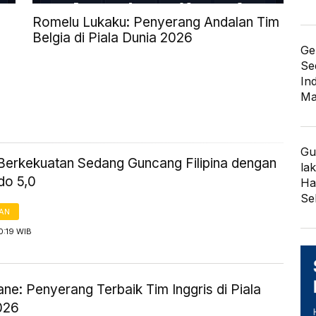
Romelu Lukaku: Penyerang Andalan Tim
Belgia di Piala Dunia 2026
Ge
Se
In
Ma
Gu
erkekuatan Sedang Guncang Filipina dengan
lak
do 5,0
Har
Se
AN
0:19 WIB
ne: Penyerang Terbaik Tim Inggris di Piala
026