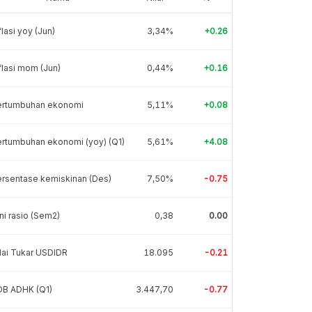
flasi yoy (Jun)
3,34%
+0.26
flasi mom (Jun)
0,44%
+0.16
ertumbuhan ekonomi
5,11%
+0.08
rtumbuhan ekonomi (yoy) (Q1)
5,61%
+4.08
rsentase kemiskinan (Des)
7,50%
-0.75
ni rasio (Sem2)
0,38
0.00
lai Tukar USDIDR
18.095
-0.21
DB ADHK (Q1)
3.447,70
-0.77