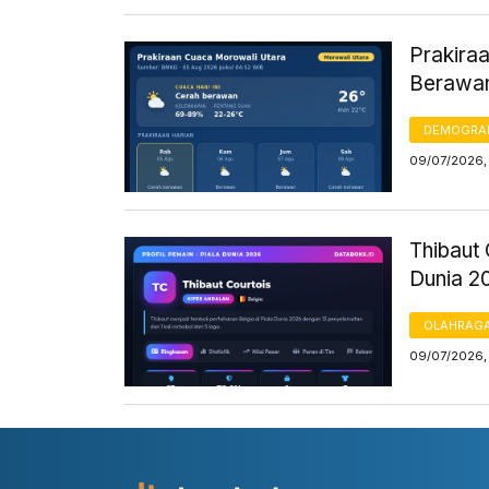
Prakiraa
Berawan
DEMOGRA
09/07/2026,
Thibaut 
Dunia 2
OLAHRAG
09/07/2026,