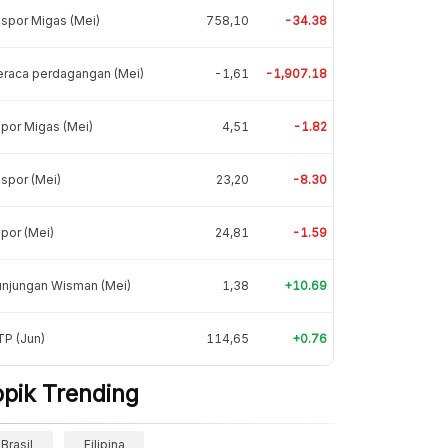
spor Migas (Mei)
758,10
-34.38
eraca perdagangan (Mei)
-1,61
-1,907.18
por Migas (Mei)
4,51
-1.82
spor (Mei)
23,20
-8.30
por (Mei)
24,81
-1.59
unjungan Wisman (Mei)
1,38
+10.69
P (Jun)
114,65
+0.76
opik Trending
Brasil
Filipina