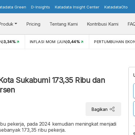
atadata Green
D-Insights
Katadata Insight Center
KatadataOto
Produk
Pricing
Tentang Kami
Kontribusi Kami
FA
N)
3,34%
INFLASI MOM (JUN)
0,44%
PERTUMBUHAN EKO
Kota Sukabumi 173,35 Ribu dan
rsen
Bagikan
 ribu pekerja, pada 2024 kemudian meningkat menjadi
sebanyak 173,35 ribu pekerja.