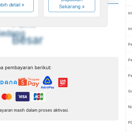
bih detail »
Sekarang
»
A
A
In
ont
Font
In
Sedang
Besar
P
Pe
a pembayaran berikut:
Pe
Gi
Ni
aran masih dalam proses aktivasi.
P