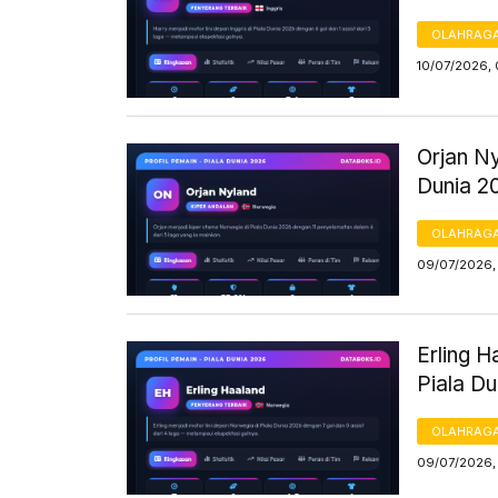
OLAHRAG
10/07/2026,
Orjan Ny
Dunia 2
OLAHRAG
09/07/2026,
Erling 
Piala D
OLAHRAG
09/07/2026,