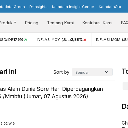
atadata Green
D-Insights
Katadata Insight Center
KatadataOto
Produk
Pricing
Tentang Kami
Kontribusi Kami
FA
SD/IDR
17.916
INFLASI YOY (JUL)
2,88%
INFLASI MOM (JUL
T
ri Ini
Sort by
as Alam Dunia Sore Hari Diperdagangkan
 /Mmbtu (Jumat, 07 Agustus 2026)
D
Ch
15:02 WIB