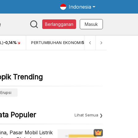
Indonesia
Q
Berlangganan
Masuk
)
-0,14%
PERTUMBUHAN EKONOMI
5,11%
PERTUMBUHAN E
opik Trending
Erupsi
ata Populer
Lihat Semua
ina, Pasar Mobil Listrik