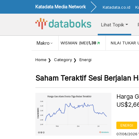
Katadata Media Network
Katadata.co.id
K
Lihat Topik
UL)
116,16
KUNJUNGAN WISMAN (MEI)
Makro
1,38
NILAI TUKAR U
Home
Category
Energi
Saham Teraktif Sesi Berjalan Ha
Harga G
US$2,66
ENERGI
07/08/2026 