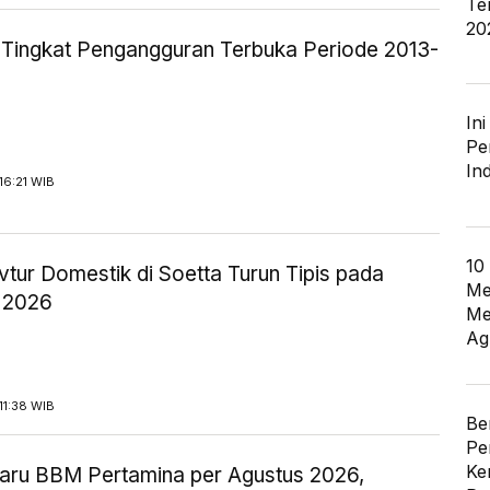
Te
20
ik Tingkat Pengangguran Terbuka Periode 2013-
In
Pe
In
16:21 WIB
10
tur Domestik di Soetta Turun Tipis pada
Me
 2026
Me
Ag
11:38 WIB
Be
Pe
Ke
aru BBM Pertamina per Agustus 2026,