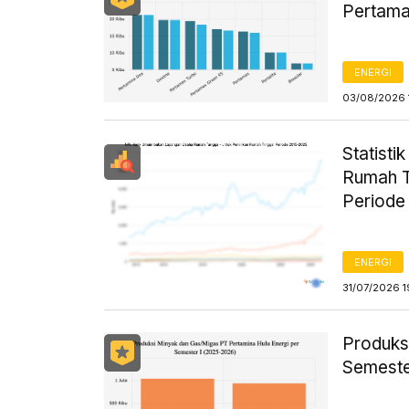
Pertama
ENERGI
03/08/2026 
Statist
Rumah T
Periode
ENERGI
31/07/2026 1
Produks
Semeste