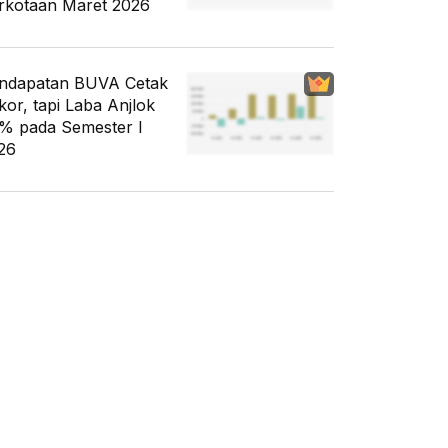
rkotaan Maret 2026
ndapatan BUVA Cetak
kor, tapi Laba Anjlok
% pada Semester I
26