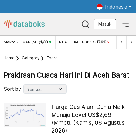
Indonesia
Masuk
Makro
1,38
17.911
JUNGAN WISMAN (MEI)
NILAI TUKAR USD/IDR
INFLASI Y
Home
Category
Energi
Prakiraan Cuaca Hari Ini Di Aceh Barat
Sort by
Harga Gas Alam Dunia Naik
Menuju Level US$2,69
/Mmbtu (Kamis, 06 Agustus
2026)