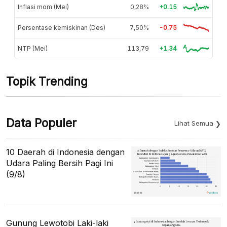
Inflasi mom (Mei)
0,28%
+0.15
Persentase kemiskinan (Des)
7,50%
-0.75
NTP (Mei)
113,79
+1.34
Topik Trending
Data Populer
Lihat Semua
10 Daerah di Indonesia dengan
Udara Paling Bersih Pagi Ini
(9/8)
Gunung Lewotobi Laki-laki