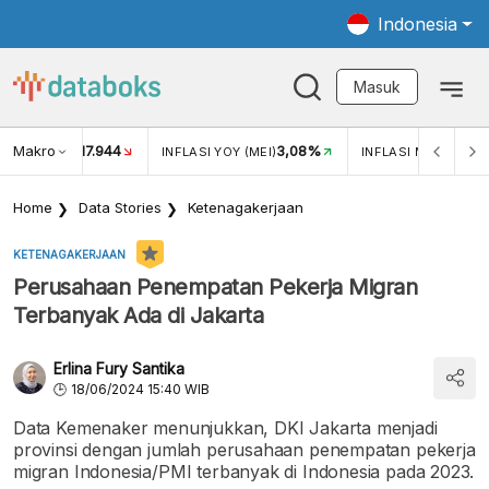
Indonesia
Masuk
Makro
17.944
3,08%
UKAR USD/IDR
INFLASI YOY (MEI)
INFLASI MOM (MEI)
Home
Data Stories
Ketenagakerjaan
KETENAGAKERJAAN
Perusahaan Penempatan Pekerja Migran
Terbanyak Ada di Jakarta
Erlina Fury Santika
18/06/2024 15:40 WIB
Data Kemenaker menunjukkan, DKI Jakarta menjadi
provinsi dengan jumlah perusahaan penempatan pekerja
migran Indonesia/PMI terbanyak di Indonesia pada 2023.