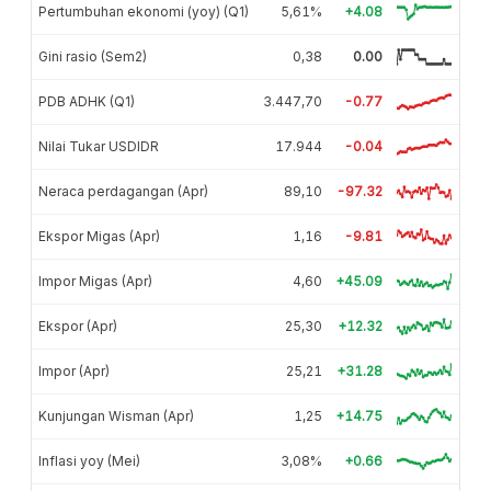
Pertumbuhan ekonomi (yoy) (Q1)
5,61%
+4.08
Gini rasio (Sem2)
0,38
0.00
PDB ADHK (Q1)
3.447,70
-0.77
Nilai Tukar USDIDR
17.944
-0.04
Neraca perdagangan (Apr)
89,10
-97.32
Ekspor Migas (Apr)
1,16
-9.81
Impor Migas (Apr)
4,60
+45.09
Ekspor (Apr)
25,30
+12.32
Impor (Apr)
25,21
+31.28
Kunjungan Wisman (Apr)
1,25
+14.75
Inflasi yoy (Mei)
3,08%
+0.66