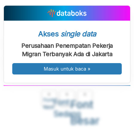
Akses
single data
Perusahaan Penempatan Pekerja
Migran Terbanyak Ada di Jakarta
Masuk untuk baca
»
A
A
A
Font
Font
Font
Kecil
Sedang
Besar