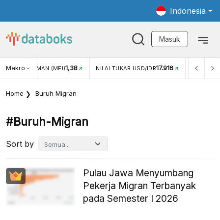
Indonesia
Masuk
Makro
17.916
2,88%
NILAI TUKAR USD/IDR
INFLASI YOY (JUL)
INFLASI 
Home
Buruh Migran
#buruh-Migran
Sort by
Pulau Jawa Menyumbang
Pekerja Migran Terbanyak
pada Semester I 2026