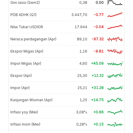
Gini rasio (Sem2)
0,38
0.00
PDB ADHK (Q1)
3.447,70
-0.77
Nilai Tukar USDIDR
17.944
-0.04
Neraca perdagangan (Apr)
89,10
-97.32
Ekspor Migas (Apr)
1,16
-9.81
Impor Migas (Apr)
4,60
+45.09
Ekspor (Apr)
25,30
+12.32
Impor (Apr)
25,21
+31.28
Kunjungan Wisman (Apr)
1,25
+14.75
Inflasi yoy (Mei)
3,08%
+0.66
Inflasi mom (Mei)
0,28%
+0.15