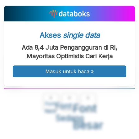
Akses
single data
Ada 8,4 Juta Pengangguran di RI,
Mayoritas Optimistis Cari Kerja
Masuk untuk baca
»
A
A
A
Font
Font
Font
Kecil
Sedang
Besar