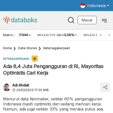
Indonesia
Masuk
Makro
17.944
3,08%
UKAR USD/IDR
INFLASI YOY (MEI)
INFLASI MOM (MEI)
Home
Data Stories
Ketenagakerjaan
KETENAGAKERJAAN
Ada 8,4 Juta Pengangguran di RI, Mayoritas
Optimistis Cari Kerja
Adi Ahdiat
20/02/2023 17:20 WIB
Menurut data Kemnaker, sekitar 60% pengangguran
Indonesia masih optimistis dan sedang mencari kerja.
Namun, ada juga sekitar 33% yang merasa putus asa.