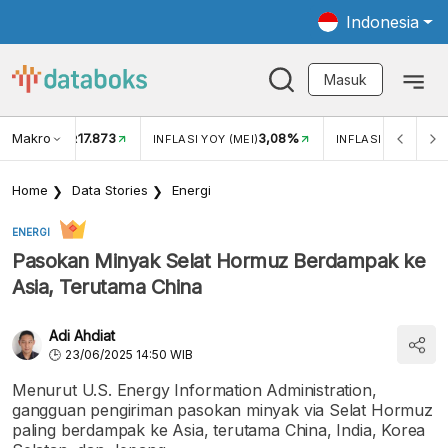
Indonesia
Masuk
Makro
17.873
3,08%
TUKAR USD/IDR
INFLASI YOY (MEI)
INFLASI MOM (MEI)
Home
Data Stories
Energi
ENERGI
Pasokan Minyak Selat Hormuz Berdampak ke
Asia, Terutama China
Adi Ahdiat
23/06/2025 14:50 WIB
Menurut U.S. Energy Information Administration,
gangguan pengiriman pasokan minyak via Selat Hormuz
paling berdampak ke Asia, terutama China, India, Korea