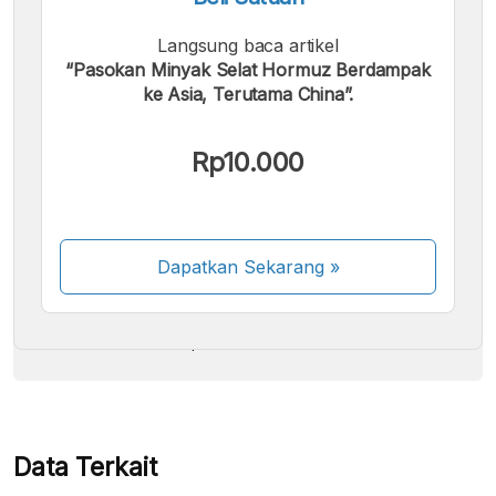
Langsung baca artikel
“Pasokan Minyak Selat Hormuz Berdampak
ke Asia, Terutama China”.
Kami menerima pembayaran berikut:
Rp10.000
Dapatkan Sekarang
»
Beberapa metode pembayaran masih dalam
proses aktivasi.
Data Terkait