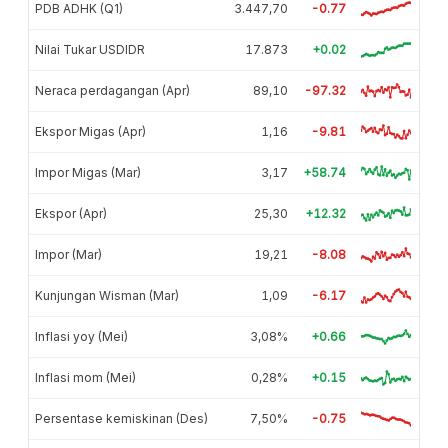
PDB ADHK (Q1)
3.447,70
-0.77
Nilai Tukar USDIDR
17.873
+0.02
Neraca perdagangan (Apr)
89,10
-97.32
Ekspor Migas (Apr)
1,16
-9.81
Impor Migas (Mar)
3,17
+58.74
Ekspor (Apr)
25,30
+12.32
Impor (Mar)
19,21
-8.08
Kunjungan Wisman (Mar)
1,09
-6.17
Inflasi yoy (Mei)
3,08%
+0.66
Inflasi mom (Mei)
0,28%
+0.15
Persentase kemiskinan (Des)
7,50%
-0.75