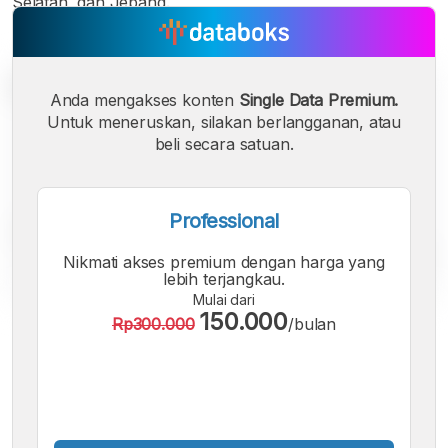
Selatan, dan Jepang.
Anda mengakses konten
Single Data Premium.
Untuk meneruskan, silakan berlangganan, atau
beli secara satuan.
Professional
Nikmati akses premium dengan harga yang
lebih terjangkau.
Mulai dari
150.000
Rp300.000
/bulan
A
A
A
Font
Font
Font
Kecil
Sedang
Besar