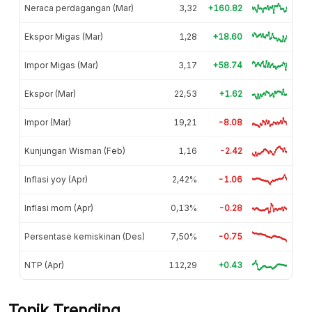
Neraca perdagangan (Mar)
3,32
+160.82
Ekspor Migas (Mar)
1,28
+18.60
Impor Migas (Mar)
3,17
+58.74
Ekspor (Mar)
22,53
+1.62
Impor (Mar)
19,21
-8.08
Kunjungan Wisman (Feb)
1,16
-2.42
Inflasi yoy (Apr)
2,42%
-1.06
Inflasi mom (Apr)
0,13%
-0.28
Persentase kemiskinan (Des)
7,50%
-0.75
NTP (Apr)
112,29
+0.43
Topik Trending