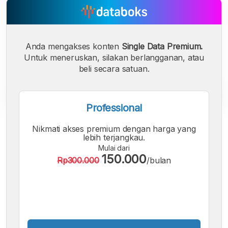
Anda mengakses konten
Single Data Premium.
Untuk meneruskan, silakan berlangganan, atau
beli secara satuan.
Professional
A
A
A
Nikmati akses premium dengan harga yang
Font
Font
Font
lebih terjangkau.
Kecil
Mulai dari
Sedang
150.000
Rp300.000
/bulan
Besar