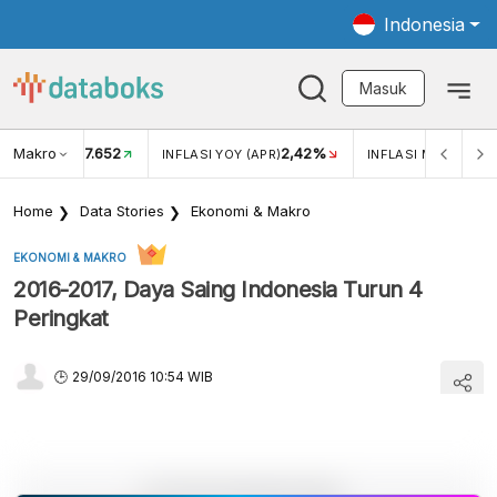
Indonesia
Masuk
Makro
17.652
2,42%
KAR USD/IDR
INFLASI YOY (APR)
INFLASI MOM (APR)
Home
Data Stories
Ekonomi & Makro
EKONOMI & MAKRO
2016-2017, Daya Saing Indonesia Turun 4
Peringkat
29/09/2016 10:54 WIB