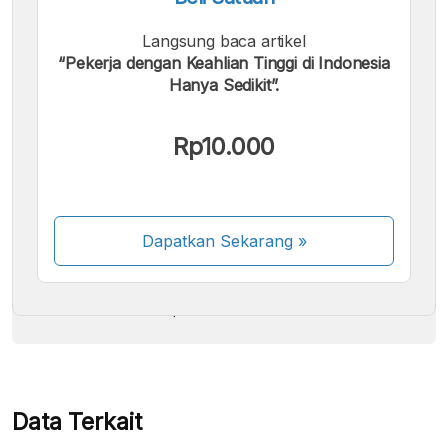
Langsung baca artikel
“Pekerja dengan Keahlian Tinggi di Indonesia
Hanya Sedikit”.
Kami menerima pembayaran berikut:
Rp10.000
Dapatkan Sekarang
»
Beberapa metode pembayaran masih dalam
proses aktivasi.
Data Terkait