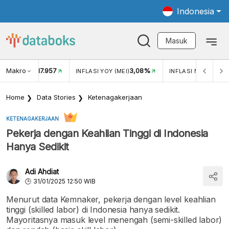
Indonesia
Masuk
Makro
17.957
3,08%
UKAR USD/IDR
INFLASI YOY (MEI)
INFLASI MOM (MEI)
Home
Data Stories
Ketenagakerjaan
KETENAGAKERJAAN
Pekerja dengan Keahlian Tinggi di Indonesia
Hanya Sedikit
Adi Ahdiat
31/01/2025 12:50 WIB
Menurut data Kemnaker, pekerja dengan level keahlian
tinggi (skilled labor) di Indonesia hanya sedikit.
Mayoritasnya masuk level menengah (semi-skilled labor)