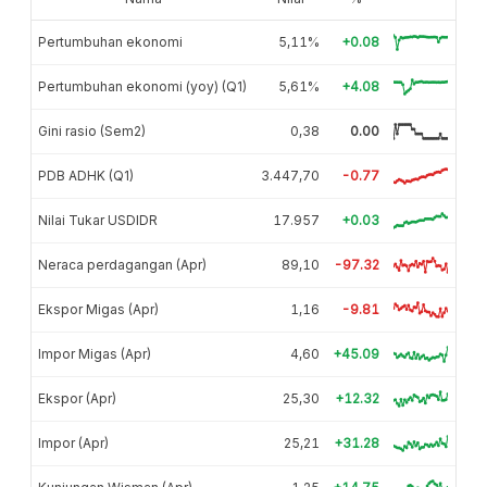
Pertumbuhan ekonomi
5,11%
+0.08
Pertumbuhan ekonomi (yoy) (Q1)
5,61%
+4.08
Gini rasio (Sem2)
0,38
0.00
PDB ADHK (Q1)
3.447,70
-0.77
Nilai Tukar USDIDR
17.957
+0.03
Neraca perdagangan (Apr)
89,10
-97.32
Ekspor Migas (Apr)
1,16
-9.81
Impor Migas (Apr)
4,60
+45.09
Ekspor (Apr)
25,30
+12.32
Impor (Apr)
25,21
+31.28