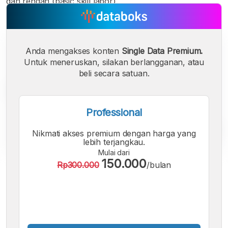
dan rendah (basic skill labor).
Anda mengakses konten
Single Data Premium.
Untuk meneruskan, silakan berlangganan, atau
beli secara satuan.
Professional
Nikmati akses premium dengan harga yang
lebih terjangkau.
Mulai dari
150.000
Rp300.000
/bulan
A
A
A
Font
Font
Font
Kecil
Sedang
Besar