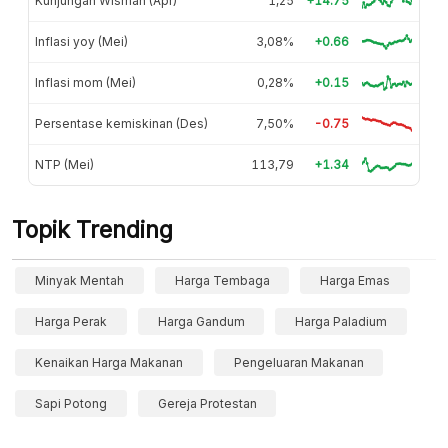
Kunjungan Wisman (Apr)
1,25
+14.75
Inflasi yoy (Mei)
3,08%
+0.66
Inflasi mom (Mei)
0,28%
+0.15
Persentase kemiskinan (Des)
7,50%
-0.75
NTP (Mei)
113,79
+1.34
Topik Trending
Minyak Mentah
Harga Tembaga
Harga Emas
Harga Perak
Harga Gandum
Harga Paladium
Kenaikan Harga Makanan
Pengeluaran Makanan
Sapi Potong
Gereja Protestan