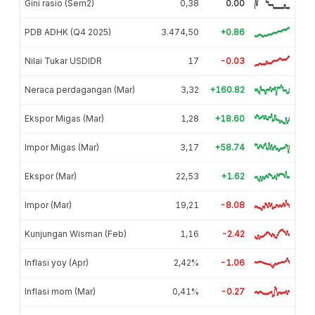
Gini rasio (Sem2)
0,38
0.00
PDB ADHK (Q4 2025)
3.474,50
+0.86
Nilai Tukar USDIDR
17
-0.03
Neraca perdagangan (Mar)
3,32
+160.82
Ekspor Migas (Mar)
1,28
+18.60
Impor Migas (Mar)
3,17
+58.74
Ekspor (Mar)
22,53
+1.62
Impor (Mar)
19,21
-8.08
Kunjungan Wisman (Feb)
1,16
-2.42
Inflasi yoy (Apr)
2,42%
-1.06
Inflasi mom (Mar)
0,41%
-0.27