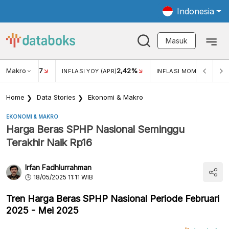
Indonesia
Masuk
Makro
17
2,42%
0,4
KAR USD/IDR
INFLASI YOY (APR)
INFLASI MOM (MAR)
Home
Data Stories
Ekonomi & Makro
EKONOMI & MAKRO
Harga Beras SPHP Nasional Seminggu
Terakhir Naik Rp16
Irfan Fadhlurrahman
18/05/2025 11:11 WIB
Tren Harga Beras SPHP Nasional Periode Februari
2025 - Mei 2025