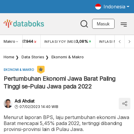
Indonesia
Masuk
Makro
17.944
3,08%
UKAR USD/IDR
INFLASI YOY (MEI)
INFLASI MOM (MEI)
Home
Data Stories
Ekonomi & Makro
EKONOMI & MAKRO
Pertumbuhan Ekonomi Jawa Barat Paling
Tinggi se-Pulau Jawa pada 2022
Adi Ahdiat
07/02/2023 14:40 WIB
Menurut laporan BPS, laju pertumbuhan ekonomi Jawa
Barat mencapai 5,45% pada 2022, tertinggi dibanding
provinsi-provinsi lain di Pulau Jawa.