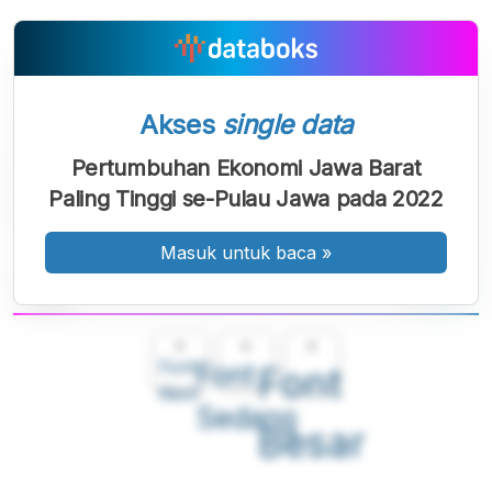
Akses
single data
Pertumbuhan Ekonomi Jawa Barat
Paling Tinggi se-Pulau Jawa pada 2022
Masuk untuk baca
»
A
A
A
Font
Font
Font
Kecil
Sedang
Besar