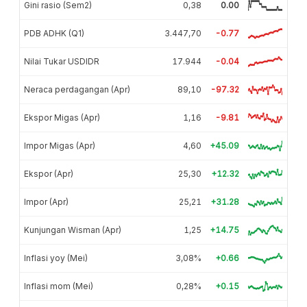
Gini rasio (Sem2)
0,38
0.00
PDB ADHK (Q1)
3.447,70
-0.77
Nilai Tukar USDIDR
17.944
-0.04
Neraca perdagangan (Apr)
89,10
-97.32
Ekspor Migas (Apr)
1,16
-9.81
Impor Migas (Apr)
4,60
+45.09
Ekspor (Apr)
25,30
+12.32
Impor (Apr)
25,21
+31.28
Kunjungan Wisman (Apr)
1,25
+14.75
Inflasi yoy (Mei)
3,08%
+0.66
Inflasi mom (Mei)
0,28%
+0.15