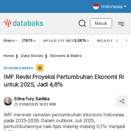
Indonesia
Masuk
Makro
17.975
3,08%
UKAR USD/IDR
INFLASI YOY (MEI)
INFLASI MOM (MEI)
Home
Data Stories
Ekonomi & Makro
EKONOMI & MAKRO
IMF Revisi Proyeksi Pertumbuhan Ekonomi RI
untuk 2025, Jadi 4,8%
Erlina Fury Santika
01/08/2025 19:02 WIB
IMF merevisi ramalan pertumbuhan ekonomi Indonesia
pada 2025-2026. Dalam outlook Juli 2025,
pertumbuhannya naik tipis masing-masing 0,1% menjadi