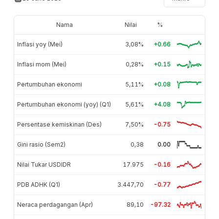
Nama
Nilai
%
Inflasi yoy (Mei)
3,08%
+0.66
Inflasi mom (Mei)
0,28%
+0.15
Pertumbuhan ekonomi
5,11%
+0.08
Pertumbuhan ekonomi (yoy) (Q1)
5,61%
+4.08
Persentase kemiskinan (Des)
7,50%
-0.75
Gini rasio (Sem2)
0,38
0.00
Nilai Tukar USDIDR
17.975
-0.16
PDB ADHK (Q1)
3.447,70
-0.77
Neraca perdagangan (Apr)
89,10
-97.32