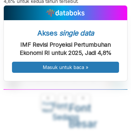
4,8% untuk kedua tahun tersebut.
Akses
single data
IMF Revisi Proyeksi Pertumbuhan
Ekonomi RI untuk 2025, Jadi 4,8%
Masuk untuk baca
»
A
A
A
Font
Font
Font
Kecil
Sedang
Besar