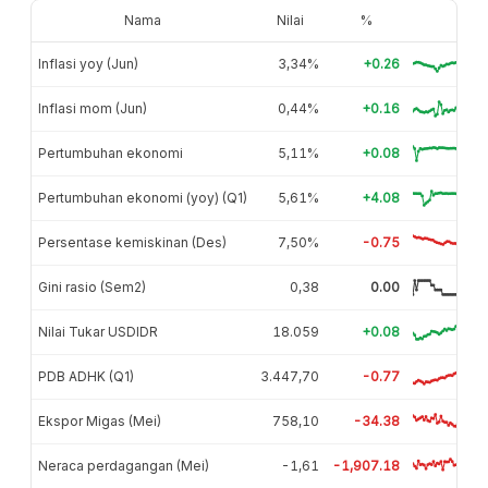
Nama
Nilai
%
Inflasi yoy (Jun)
3,34%
+0.26
Inflasi mom (Jun)
0,44%
+0.16
Pertumbuhan ekonomi
5,11%
+0.08
Pertumbuhan ekonomi (yoy) (Q1)
5,61%
+4.08
Persentase kemiskinan (Des)
7,50%
-0.75
Gini rasio (Sem2)
0,38
0.00
Nilai Tukar USDIDR
18.059
+0.08
PDB ADHK (Q1)
3.447,70
-0.77
Ekspor Migas (Mei)
758,10
-34.38
Neraca perdagangan (Mei)
-1,61
-1,907.18