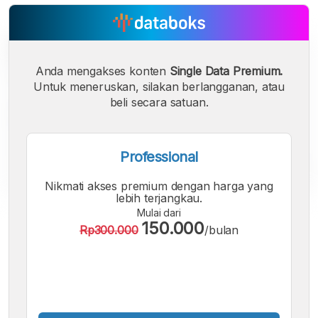
Anda mengakses konten
Single Data Premium.
Untuk meneruskan, silakan berlangganan, atau
beli secara satuan.
Professional
Nikmati akses premium dengan harga yang
lebih terjangkau.
Mulai dari
A
A
A
150.000
Rp300.000
/bulan
Font
Font
Font
Kecil
Sedang
Besar