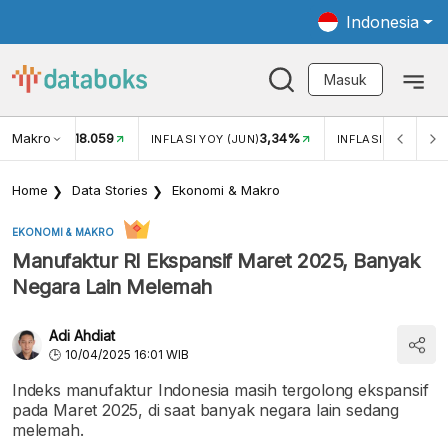
Indonesia
Masuk
Makro
18.059
3,34%
UKAR USD/IDR
INFLASI YOY (JUN)
INFLASI MOM (JUN
Home
Data Stories
Ekonomi & Makro
EKONOMI & MAKRO
Manufaktur RI Ekspansif Maret 2025, Banyak
Negara Lain Melemah
Adi Ahdiat
10/04/2025 16:01 WIB
Indeks manufaktur Indonesia masih tergolong ekspansif
pada Maret 2025, di saat banyak negara lain sedang
melemah.