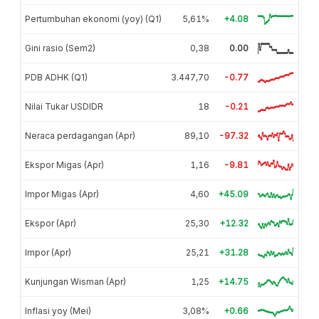
Pertumbuhan ekonomi (yoy) (Q1)
5,61%
+4.08
Gini rasio (Sem2)
0,38
0.00
PDB ADHK (Q1)
3.447,70
-0.77
Nilai Tukar USDIDR
18
-0.21
Neraca perdagangan (Apr)
89,10
-97.32
Ekspor Migas (Apr)
1,16
-9.81
Impor Migas (Apr)
4,60
+45.09
Ekspor (Apr)
25,30
+12.32
Impor (Apr)
25,21
+31.28
Kunjungan Wisman (Apr)
1,25
+14.75
Inflasi yoy (Mei)
3,08%
+0.66