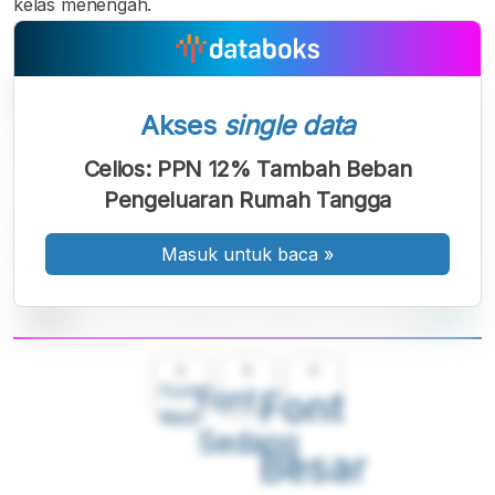
kelas menengah.
Akses
single data
Celios: PPN 12% Tambah Beban
Pengeluaran Rumah Tangga
Masuk untuk baca
»
A
A
A
Font
Font
Font
Kecil
Sedang
Besar