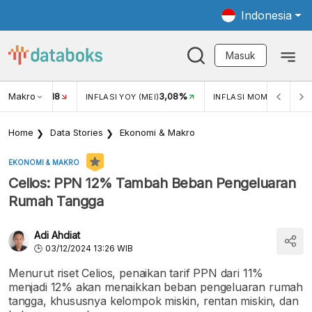
Indonesia
Masuk
Makro
18
3,08%
0,2
UKAR USD/IDR
INFLASI YOY (MEI)
INFLASI MOM (MEI)
Home
Data Stories
Ekonomi & Makro
EKONOMI & MAKRO
Celios: PPN 12% Tambah Beban Pengeluaran
Rumah Tangga
Adi Ahdiat
03/12/2024 13:26 WIB
Menurut riset Celios, penaikan tarif PPN dari 11%
menjadi 12% akan menaikkan beban pengeluaran rumah
tangga, khususnya kelompok miskin, rentan miskin, dan