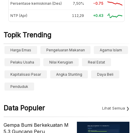
Persentase kemiskinan (Des)
7,50%
-0.75
NTP (Apr)
112,29
+0.43
Topik Trending
Harga Emas
Pengeluaran Makanan
Agama Islam
Pelaku Usaha
Nilai Kerugian
Real Estat
Kapitalisasi Pasar
Angka Stunting
Daya Beli
Penduduk
Data Populer
Lihat Semua
Gempa Bumi Berkekuatan M
5,3 Guncang Peru