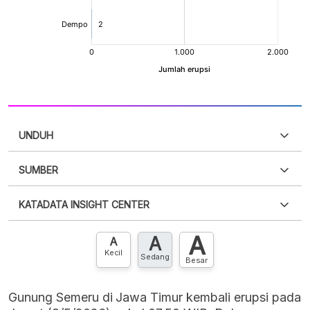
UNDUH
SUMBER
PDF
PNG
Silakan
login
untuk mengakses informasi ini
.
Belum
KATADATA INSIGHT CENTER
punya akun?
Silakan
Daftar sekarang
,
GRATIS!
XLS
EMBED
A
A
Hubungi sekarang »
A
Kecil
Sedang
Besar
Gunung Semeru di Jawa Timur kembali erupsi pada