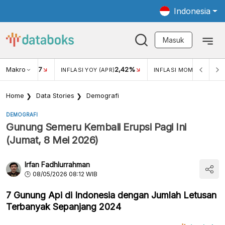
Indonesia
Masuk
Makro
17
2,42%
0,4
KAR USD/IDR
INFLASI YOY (APR)
INFLASI MOM (MAR)
Home
Data Stories
Demografi
DEMOGRAFI
Gunung Semeru Kembali Erupsi Pagi Ini
(Jumat, 8 Mei 2026)
Irfan Fadhlurrahman
08/05/2026 08:12 WIB
7 Gunung Api di Indonesia dengan Jumlah Letusan
Terbanyak Sepanjang 2024