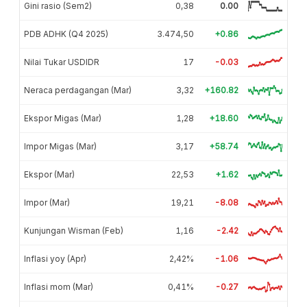
Gini rasio (Sem2)
0,38
0.00
PDB ADHK (Q4 2025)
3.474,50
+0.86
Nilai Tukar USDIDR
17
-0.03
Neraca perdagangan (Mar)
3,32
+160.82
Ekspor Migas (Mar)
1,28
+18.60
Impor Migas (Mar)
3,17
+58.74
Ekspor (Mar)
22,53
+1.62
Impor (Mar)
19,21
-8.08
Kunjungan Wisman (Feb)
1,16
-2.42
Inflasi yoy (Apr)
2,42%
-1.06
Inflasi mom (Mar)
0,41%
-0.27