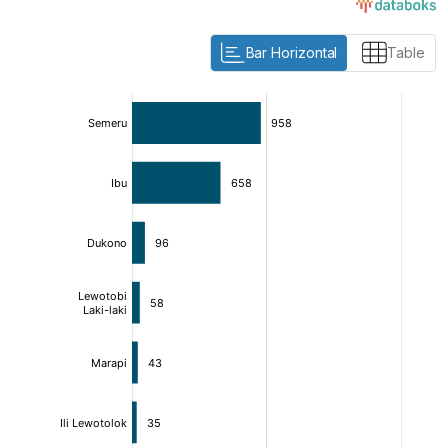
Bar Horizontal
Table
:
:
[/]
[/]
[bold]
[bold]