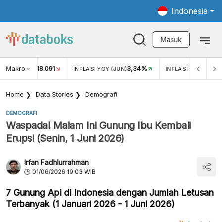
Indonesia
Masuk
Makro
18.091
3,34%
UKAR USD/IDR
INFLASI YOY (JUN)
INFLASI MOM (JUN
Home
Data Stories
Demografi
DEMOGRAFI
Waspada! Malam Ini Gunung Ibu Kembali
Erupsi (Senin, 1 Juni 2026)
Irfan Fadhlurrahman
01/06/2026 19:03 WIB
7 Gunung Api di Indonesia dengan Jumlah Letusan
Terbanyak (1 Januari 2026 - 1 Juni 2026)