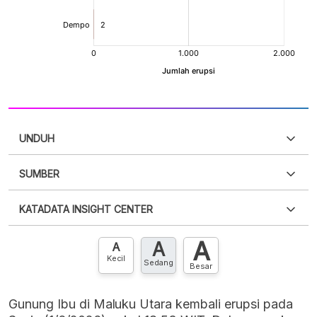
UNDUH
SUMBER
PDF
PNG
Silakan
login
untuk mengakses informasi ini
.
Belum
KATADATA INSIGHT CENTER
punya akun?
Silakan
Daftar sekarang
,
GRATIS!
XLS
EMBED
A
A
Hubungi sekarang »
A
Kecil
Sedang
Besar
Gunung Ibu di Maluku Utara kembali erupsi pada