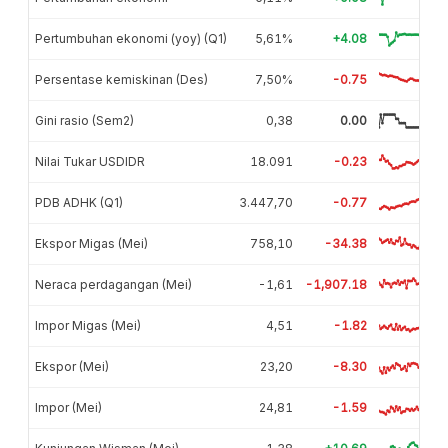
Pertumbuhan ekonomi (yoy) (Q1)
5,61%
+4.08
Persentase kemiskinan (Des)
7,50%
-0.75
Gini rasio (Sem2)
0,38
0.00
Nilai Tukar USDIDR
18.091
-0.23
PDB ADHK (Q1)
3.447,70
-0.77
Ekspor Migas (Mei)
758,10
-34.38
Neraca perdagangan (Mei)
-1,61
-1,907.18
Impor Migas (Mei)
4,51
-1.82
Ekspor (Mei)
23,20
-8.30
Impor (Mei)
24,81
-1.59