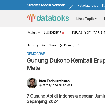
Katadata Media Network
Katadata.co.id
K
Lihat Topik
 (FEB)
1,16
NILAI TUKAR USD/IDR
Makro
17
INFLASI YOY (APR)
2,
Home
Data Stories
Demografi
DEMOGRAFI
Gunung Dukono Kembali Erupsi
Meter
Irfan Fadhlurrahman
15/05/2026 18:30 WIB
7 Gunung Api di Indonesia dengan Juml
Sepanjang 2024