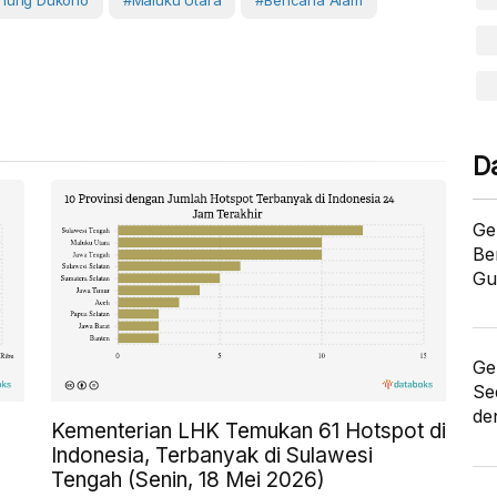
nung Dukono
#Maluku Utara
#Bencana Alam
D
Ge
Be
Gu
Ge
Se
de
Kementerian LHK Temukan 61 Hotspot di
Indonesia, Terbanyak di Sulawesi
Tengah (Senin, 18 Mei 2026)