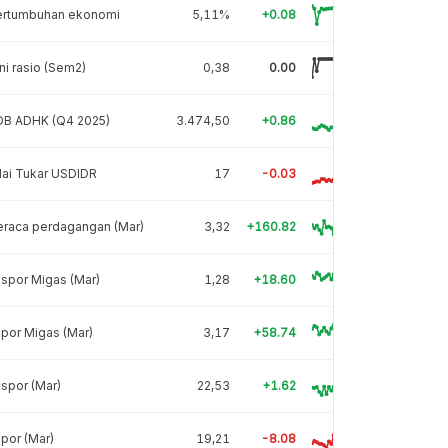
ertumbuhan ekonomi
5,11%
+0.08
ni rasio (Sem2)
0,38
0.00
DB ADHK (Q4 2025)
3.474,50
+0.86
lai Tukar USDIDR
17
-0.03
eraca perdagangan (Mar)
3,32
+160.82
spor Migas (Mar)
1,28
+18.60
por Migas (Mar)
3,17
+58.74
spor (Mar)
22,53
+1.62
por (Mar)
19,21
-8.08