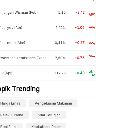
unjungan Wisman (Feb)
1,16
-2.42
flasi yoy (Apr)
2,42%
-1.06
flasi mom (Mar)
0,41%
-0.27
rsentase kemiskinan (Des)
7,50%
-0.75
P (Apr)
112,29
+0.43
opik Trending
Harga Emas
Pengeluaran Makanan
Pelaku Usaha
Nilai Kerugian
Real Estat
Kapitalisasi Pasar