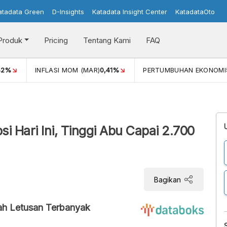
atadata Green
D-Insights
Katadata Insight Center
KatadataOto
Produk
Pricing
Tentang Kami
FAQ
42%
INFLASI MOM (MAR)
0,41%
PERTUMBUHAN EKONOMI
 Hari Ini, Tinggi Abu Capai 2.700
Bagikan
ah Letusan Terbanyak