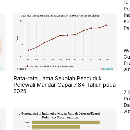
10
Po
In
Ka
Pe
Wa
Gu
Er
20
Rata-rata Lama Sekolah Penduduk
Polewali Mandar Capai 7,84 Tahun pada
2025
7 
Pr
Da
20