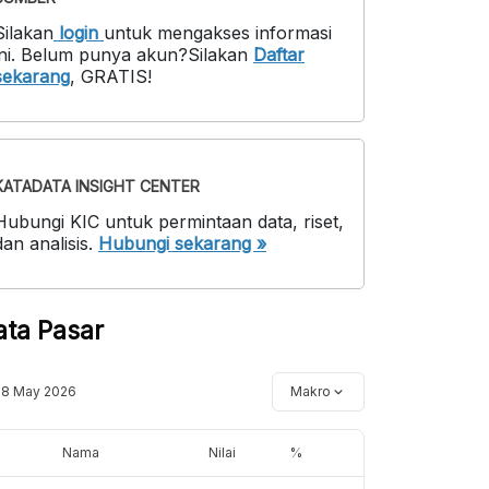
Silakan
login
untuk mengakses informasi
ni
.
Belum punya akun?
Silakan
Daftar
sekarang
,
GRATIS!
KATADATA INSIGHT CENTER
Hubungi KIC untuk permintaan data, riset,
dan analisis.
Hubungi sekarang »
ata Pasar
18 May 2026
Makro
Nama
Nilai
%