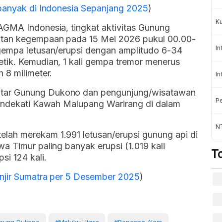
rbanyak di Indonesia Sepanjang 2025
)
K
AGMA Indonesia, tingkat aktivitas Gunung
atan kegempaan pada 15 Mei 2026 pukul 00.00-
In
gempa letusan/erupsi dengan amplitudo 6-34
tik. Kemudian, 1 kali gempa tremor menerus
 8 milimeter.
In
tar Gunung Dukono dan pengunjung/wisatawan
Pe
mendekati Kawah Malupang Warirang di dalam
NT
lah merekam 1.991 letusan/erupsi gunung api di
a Timur paling banyak erupsi (1.019 kali
T
i 124 kali.
njir Sumatra per 5 Desember 2025
)