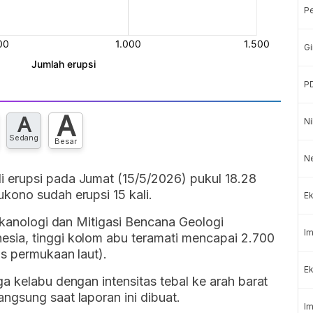
P
Gi
P
A
A
Ni
Sedang
Besar
N
 erupsi pada Jumat (15/5/2026) pukul 18.28
kono sudah erupsi 15 kali.
Ek
ulkanologi dan Mitigasi Bencana Geologi
Im
sia, tinggi kolom abu teramati mencapai 2.700
as permukaan laut).
Ek
a kelabu dengan intensitas tebal ke arah barat
ngsung saat laporan ini dibuat.
Im