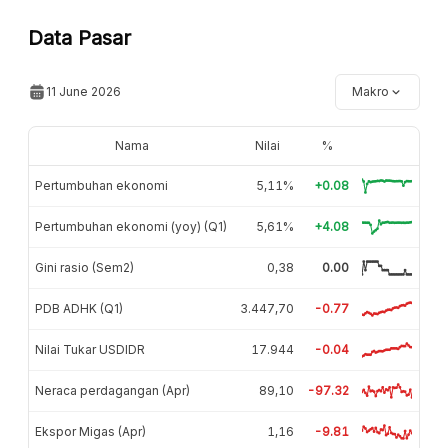
Data Pasar
11 June 2026
Makro
Nama
Nilai
%
Pertumbuhan ekonomi
5,11%
+0.08
Pertumbuhan ekonomi (yoy) (Q1)
5,61%
+4.08
Gini rasio (Sem2)
0,38
0.00
PDB ADHK (Q1)
3.447,70
-0.77
Nilai Tukar USDIDR
17.944
-0.04
Neraca perdagangan (Apr)
89,10
-97.32
Ekspor Migas (Apr)
1,16
-9.81