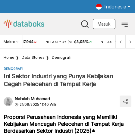
Indonesia
Masuk
Makro
17.944
3,08%
UKAR USD/IDR
INFLASI YOY (MEI)
INFLASI MOM (MEI)
Home
Data Stories
Demografi
DEMOGRAFI
Ini Sektor Industri yang Punya Kebijakan
Cegah Pelecehan di Tempat Kerja
Nabilah Muhamad
21/09/2025 11:40 WIB
Proporsi Perusahaan Indonesia yang Memiliki
Kebijakan Mencegah Pelecehan di Tempat Kerja
Berdasarkan Sektor Industri (2025)*