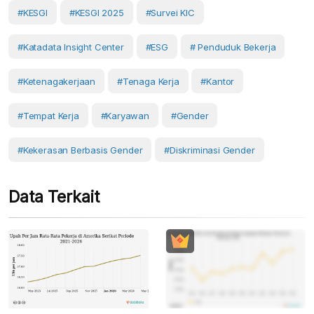
#KESGI
#KESGI 2025
#Survei KIC
#Katadata Insight Center
#ESG
# Penduduk Bekerja
#Ketenagakerjaan
#Tenaga Kerja
#kantor
#tempat Kerja
#Karyawan
#gender
#Kekerasan Berbasis Gender
#diskriminasi Gender
Data Terkait