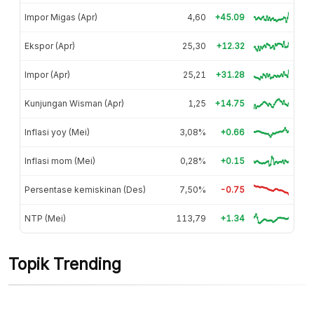
Impor Migas (Apr)
4,60
+45.09
Ekspor (Apr)
25,30
+12.32
Impor (Apr)
25,21
+31.28
Kunjungan Wisman (Apr)
1,25
+14.75
Inflasi yoy (Mei)
3,08%
+0.66
Inflasi mom (Mei)
0,28%
+0.15
Persentase kemiskinan (Des)
7,50%
-0.75
NTP (Mei)
113,79
+1.34
Topik Trending