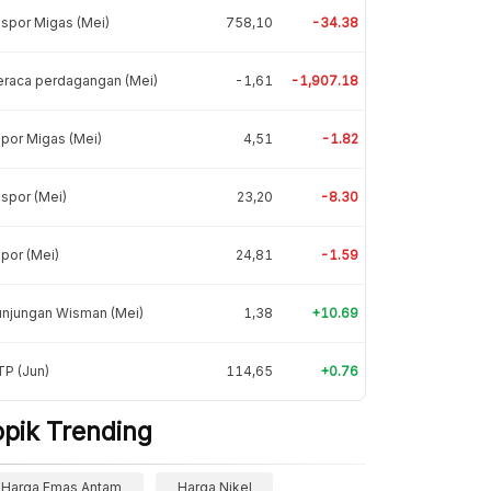
spor Migas (Mei)
758,10
-34.38
eraca perdagangan (Mei)
-1,61
-1,907.18
por Migas (Mei)
4,51
-1.82
spor (Mei)
23,20
-8.30
por (Mei)
24,81
-1.59
unjungan Wisman (Mei)
1,38
+10.69
P (Jun)
114,65
+0.76
opik Trending
Harga Emas Antam
Harga Nikel