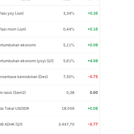
flasi yoy (Jun)
3,34%
+0.26
flasi mom (Jun)
0,44%
+0.16
ertumbuhan ekonomi
5,11%
+0.08
rtumbuhan ekonomi (yoy) (Q1)
5,61%
+4.08
rsentase kemiskinan (Des)
7,50%
-0.75
ni rasio (Sem2)
0,38
0.00
lai Tukar USDIDR
18.059
+0.08
DB ADHK (Q1)
3.447,70
-0.77