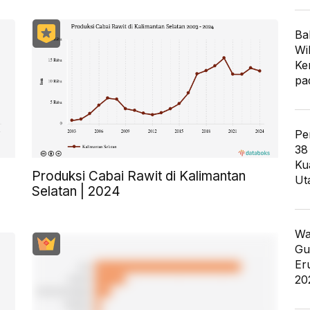
Ba
Wi
Ke
pa
Pe
38
Ku
Produksi Cabai Rawit di Kalimantan
Ut
Selatan | 2024
Wa
Gu
Er
20