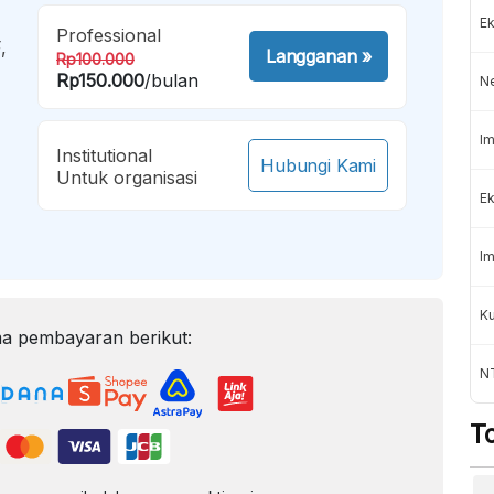
Ek
Professional
,
Langganan
»
Rp100.000
Rp150.000
/bulan
N
Im
Institutional
Hubungi Kami
Untuk organisasi
Ek
Im
K
a pembayaran berikut:
NT
T