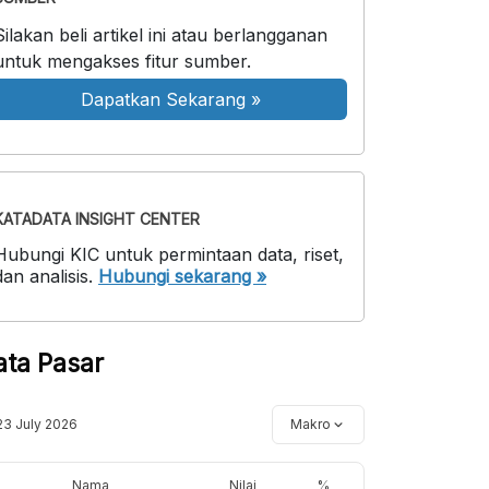
Silakan beli artikel ini atau berlangganan
untuk mengakses fitur sumber.
Dapatkan Sekarang
»
KATADATA INSIGHT CENTER
Hubungi KIC untuk permintaan data, riset,
dan analisis.
Hubungi sekarang »
ata Pasar
23 July 2026
Makro
Nama
Nilai
%