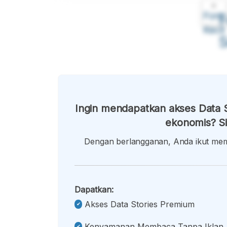
A
Font
F
Kecil
Ingin mendapatkan akses Data S
ekonomis? Si
Dengan berlangganan, Anda ikut memb
Dapatkan:
Akses Data Stories Premium
Kenyamanan Membaca Tanpa Iklan