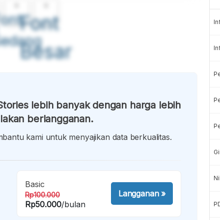
A
A
ont
Font
In
Sedang
Besar
In
P
Pe
tories lebih banyak dengan harga lebih
lakan berlangganan.
Pe
antu kami untuk menyajikan data berkualitas.
Gi
Ni
Basic
Langganan
»
Rp100.000
Rp50.000
/bulan
P