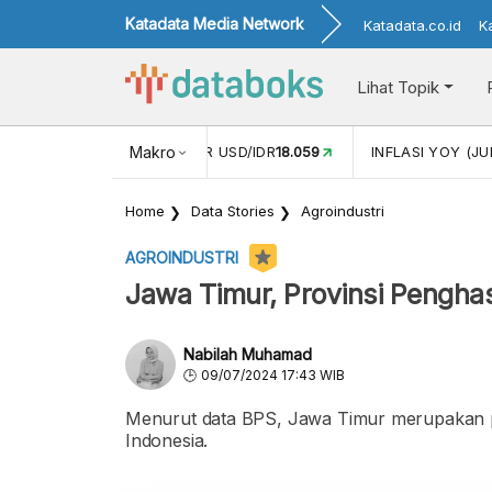
Katadata Media Network
Katadata.co.id
K
Lihat Topik
 (MEI)
1,38
NILAI TUKAR USD/IDR
Makro
18.059
INFLASI YOY (JU
Home
Data Stories
Agroindustri
AGROINDUSTRI
Jawa Timur, Provinsi Pengha
Nabilah Muhamad
09/07/2024 17:43 WIB
Menurut data BPS, Jawa Timur merupakan p
Indonesia.