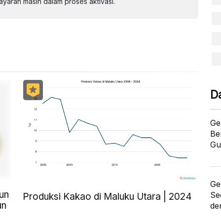
aran masih dalam proses aktivasi.
D
Ge
Be
Gu
Ge
un
Se
Produksi Kakao di Maluku Utara | 2024
un
de