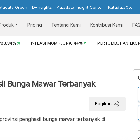
atadata Green
D-Insights
Katadata Insight Center
KatadataOto
Produk
Pricing
Tentang Kami
Kontribusi Kami
FA
N)
3,34%
INFLASI MOM (JUN)
0,44%
PERTUMBUHAN EKO
sil Bunga Mawar Terbanyak
Bagikan
rovinsi penghasil bunga mawar terbanyak di