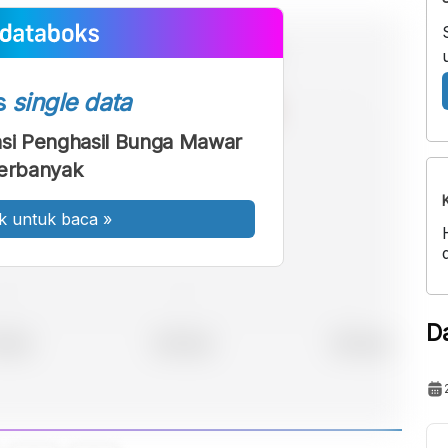
s
single data
nsi Penghasil Bunga Mawar
erbanyak
k untuk baca
»
D