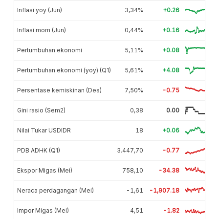
Inflasi yoy (Jun)
3,34%
+0.26
Inflasi mom (Jun)
0,44%
+0.16
Pertumbuhan ekonomi
5,11%
+0.08
Pertumbuhan ekonomi (yoy) (Q1)
5,61%
+4.08
Persentase kemiskinan (Des)
7,50%
-0.75
Gini rasio (Sem2)
0,38
0.00
Nilai Tukar USDIDR
18
+0.06
PDB ADHK (Q1)
3.447,70
-0.77
Ekspor Migas (Mei)
758,10
-34.38
Neraca perdagangan (Mei)
-1,61
-1,907.18
Impor Migas (Mei)
4,51
-1.82