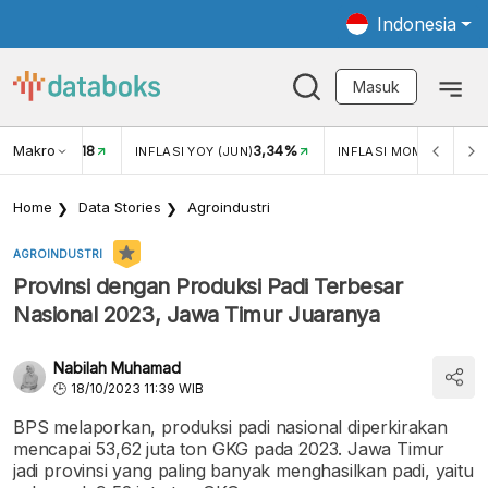
Indonesia
Masuk
Makro
18
3,34%
0,
UKAR USD/IDR
INFLASI YOY (JUN)
INFLASI MOM (JUN)
Home
Data Stories
Agroindustri
AGROINDUSTRI
Provinsi dengan Produksi Padi Terbesar
Nasional 2023, Jawa Timur Juaranya
Nabilah Muhamad
18/10/2023 11:39 WIB
BPS melaporkan, produksi padi nasional diperkirakan
mencapai 53,62 juta ton GKG pada 2023. Jawa Timur
jadi provinsi yang paling banyak menghasilkan padi, yaitu