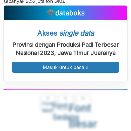
sebanyak 9,52 juta ton GKG.
Akses
single data
Provinsi dengan Produksi Padi Terbesar
Nasional 2023, Jawa Timur Juaranya
Masuk untuk baca
»
A
A
A
Font
Font
Font
Kecil
Sedang
Besar