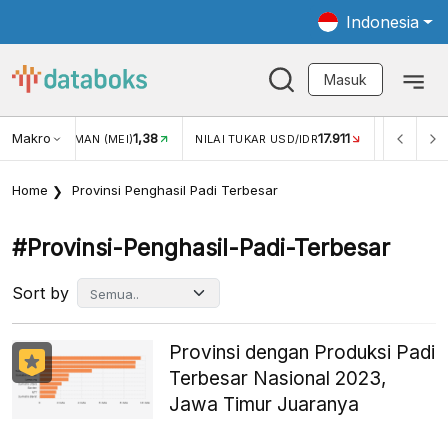
Indonesia
Masuk
Makro
1,38
17.911
JUNGAN WISMAN (MEI)
NILAI TUKAR USD/IDR
INFLASI Y
Home
Provinsi Penghasil Padi Terbesar
#provinsi-Penghasil-Padi-Terbesar
Sort by
Provinsi dengan Produksi Padi
Terbesar Nasional 2023,
Jawa Timur Juaranya