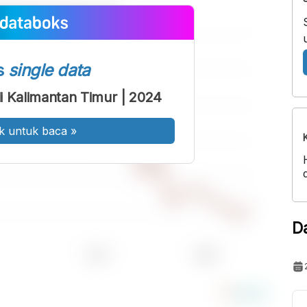
s
single data
i Kalimantan Timur | 2024
k untuk baca
»
D