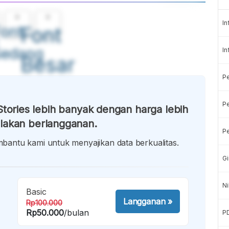
A
A
In
ont
Font
Sedang
In
Besar
P
Pe
tories lebih banyak dengan harga lebih
lakan berlangganan.
Pe
antu kami untuk menyajikan data berkualitas.
Gi
Ni
Basic
Langganan
»
Rp100.000
Rp50.000
/bulan
P