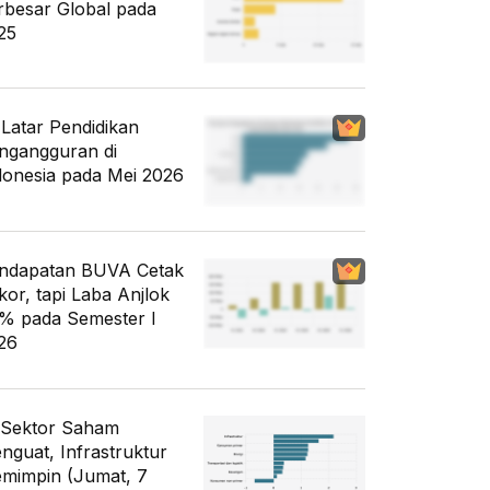
rbesar Global pada
25
i Latar Pendidikan
ngangguran di
donesia pada Mei 2026
ndapatan BUVA Cetak
kor, tapi Laba Anjlok
% pada Semester I
26
 Sektor Saham
nguat, Infrastruktur
mimpin (Jumat, 7