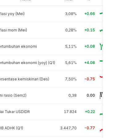
flasi yoy (Mei)
3,08%
+0.66
flasi mom (Mei)
0,28%
+0.15
ertumbuhan ekonomi
5,11%
+0.08
rtumbuhan ekonomi (yoy) (Q1)
5,61%
+4.08
rsentase kemiskinan (Des)
7,50%
-0.75
ni rasio (Sem2)
0,38
0.00
lai Tukar USDIDR
17.824
+0.22
DB ADHK (Q1)
3.447,70
-0.77