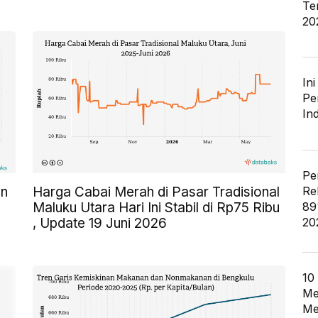
Te
20
In
Pe
In
Pe
Re
an
Harga Cabai Merah di Pasar Tradisional
89
Maluku Utara Hari Ini Stabil di Rp75 Ribu
20
, Update 19 Juni 2026
10
Me
Me