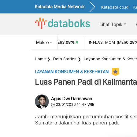
Katadata Media Network
Katadata.co.id
K
Lihat Topik
R
17.824
INFLASI YOY (MEI)
Makro
3,08%
INFLASI MOM (MEI)
0,28
Home
Data Stories
Layanan Konsumen & Kese
LAYANAN KONSUMEN & KESEHATAN
Luas Panen Padi di Kalimant
Agus Dwi Darmawan
22/01/2026 14:47 WIB
Jambi menunjukkan pertumbuhan positif sebe
Sumatera dalam hal luas panen padi.