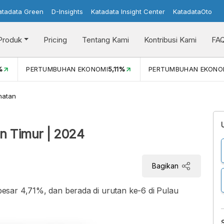
atadata Green
D-Insights
Katadata Insight Center
KatadataOto
Produk
Pricing
Tentang Kami
Kontribusi Kami
FA
%
PERTUMBUHAN EKONOMI
5,11%
PERTUMBUHAN EKONOMI
hatan
an Timur | 2024
Bagikan
sar 4,71%, dan berada di urutan ke-6 di Pulau