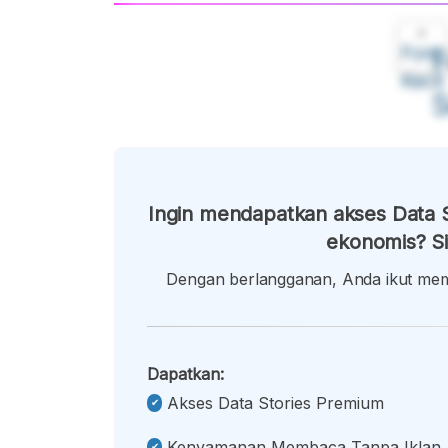
A
Font
F
Kecil
Ingin mendapatkan akses Data S
ekonomis? Si
Dengan berlangganan, Anda ikut memb
Dapatkan:
Akses Data Stories Premium
Kenyamanan Membaca Tanpa Iklan