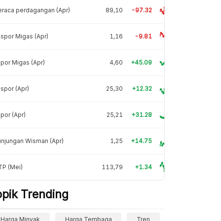
raca perdagangan (Apr)
89,10
-97.32
spor Migas (Apr)
1,16
-9.81
por Migas (Apr)
4,60
+45.09
spor (Apr)
25,30
+12.32
por (Apr)
25,21
+31.28
njungan Wisman (Apr)
1,25
+14.75
TP (Mei)
113,79
+1.34
opik Trending
Harga Minyak
Harga Tembaga
Tren