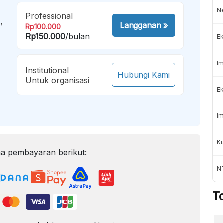
Ne
Professional
,
Langganan
»
Rp100.000
Rp150.000
/bulan
Ek
Im
Institutional
Hubungi Kami
Untuk organisasi
Ek
Im
Ku
a pembayaran berikut:
N
T