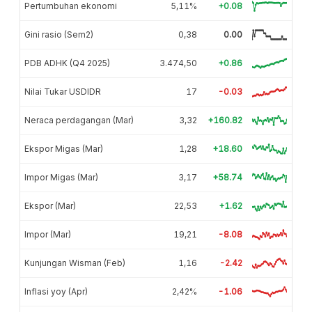
Pertumbuhan ekonomi
5,11%
+0.08
Gini rasio (Sem2)
0,38
0.00
PDB ADHK (Q4 2025)
3.474,50
+0.86
Nilai Tukar USDIDR
17
-0.03
Neraca perdagangan (Mar)
3,32
+160.82
Ekspor Migas (Mar)
1,28
+18.60
Impor Migas (Mar)
3,17
+58.74
Ekspor (Mar)
22,53
+1.62
Impor (Mar)
19,21
-8.08
Kunjungan Wisman (Feb)
1,16
-2.42
Inflasi yoy (Apr)
2,42%
-1.06