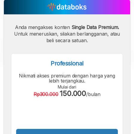
Anda mengakses konten
Single Data Premium.
Untuk meneruskan, silakan berlangganan, atau
beli secara satuan.
Professional
A
A
A
Nikmati akses premium dengan harga yang
Font
Font
Font
lebih terjangkau.
Kecil
Mulai dari
Sedang
150.000
Rp300.000
/bulan
Besar