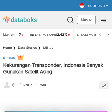
Indonesia
Masuk
Makro
17
2,42%
0,4
KAR USD/IDR
INFLASI YOY (APR)
INFLASI MOM (MAR)
Home
Data Stories
Utilitas
UTILITAS
Kekurangan Transponder, Indonesia Banyak
Gunakan Satelit Asing
13/02/2017 11:18 WIB