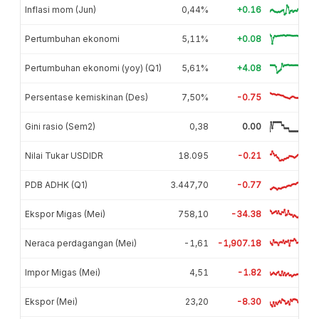
Inflasi mom (Jun)
0,44%
+0.16
Pertumbuhan ekonomi
5,11%
+0.08
Pertumbuhan ekonomi (yoy) (Q1)
5,61%
+4.08
Persentase kemiskinan (Des)
7,50%
-0.75
Gini rasio (Sem2)
0,38
0.00
Nilai Tukar USDIDR
18.095
-0.21
PDB ADHK (Q1)
3.447,70
-0.77
Ekspor Migas (Mei)
758,10
-34.38
Neraca perdagangan (Mei)
-1,61
-1,907.18
Impor Migas (Mei)
4,51
-1.82
Ekspor (Mei)
23,20
-8.30