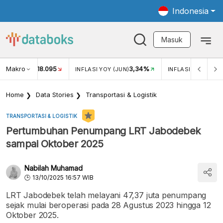
Indonesia
Masuk
Makro
18.095
3,34%
UKAR USD/IDR
INFLASI YOY (JUN)
INFLASI MOM (JUN
Home
Data Stories
Transportasi & Logistik
TRANSPORTASI & LOGISTIK
Pertumbuhan Penumpang LRT Jabodebek
sampai Oktober 2025
Nabilah Muhamad
13/10/2025 16:57 WIB
LRT Jabodebek telah melayani 47,37 juta penumpang
sejak mulai beroperasi pada 28 Agustus 2023 hingga 12
Oktober 2025.