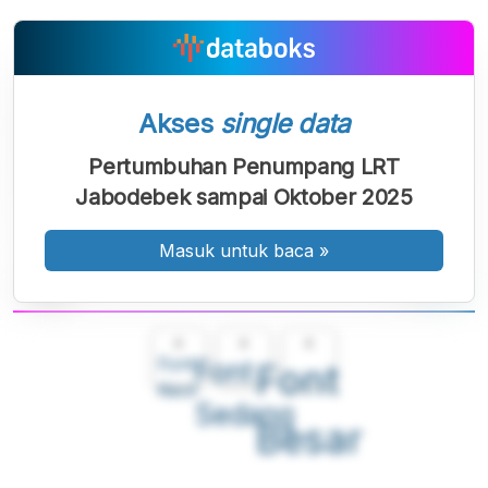
Akses
single data
Pertumbuhan Penumpang LRT
Jabodebek sampai Oktober 2025
Masuk untuk baca
»
A
A
A
Font
Font
Font
Kecil
Sedang
Besar