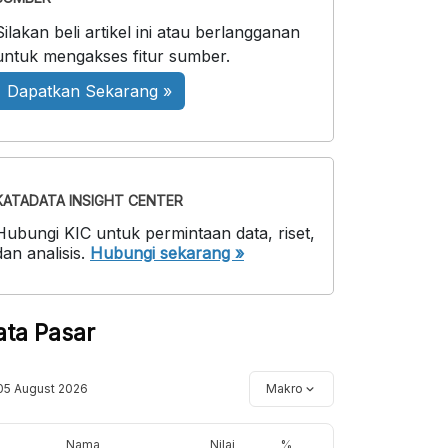
Silakan beli artikel ini atau berlangganan
untuk mengakses fitur sumber.
Dapatkan Sekarang »
KATADATA INSIGHT CENTER
Hubungi KIC untuk permintaan data, riset,
dan analisis.
Hubungi sekarang »
ata Pasar
05 August 2026
Makro
Nama
Nilai
%