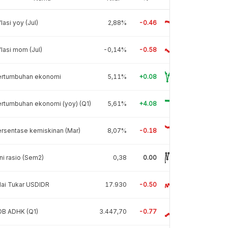
flasi yoy (Jul)
2,88%
-0.46
flasi mom (Jul)
-0,14%
-0.58
ertumbuhan ekonomi
5,11%
+0.08
rtumbuhan ekonomi (yoy) (Q1)
5,61%
+4.08
rsentase kemiskinan (Mar)
8,07%
-0.18
ni rasio (Sem2)
0,38
0.00
lai Tukar USDIDR
17.930
-0.50
DB ADHK (Q1)
3.447,70
-0.77