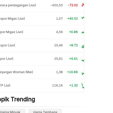
raca perdagangan (Jun)
-450,50
-72.02
spor Migas (Jun)
1,07
+40.52
por Migas (Jun)
4,56
+0.96
spor (Jun)
25,46
+9.72
por (Jun)
25,91
+4.41
unjungan Wisman (Mei)
1,38
+10.69
P (Jul)
116,16
+1.32
opik Trending
Harga Minyak
Harga Tembaga