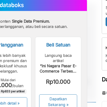
konten
Single Data Premium.
erlangganan, atau beli secara satuan.
rlangganan
Beli Satuan
s lebih banyak
Langsung baca
n premium dan
artikel
eksklusif khusus
“Ini Negara Pasar E-
pelanggan.
Commerce Terbesar
pada 2021”.
D
Mulai dari
Rp10.000
.000
/bulan
 Rp833 per artikel
Dapatkan
bih detail »
Sekarang
»