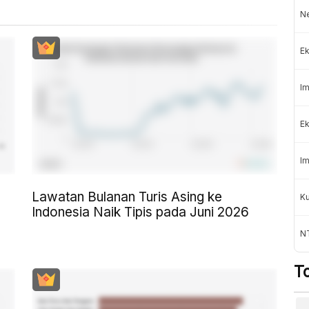
Ne
Ek
Im
Ek
Im
Lawatan Bulanan Turis Asing ke
K
Indonesia Naik Tipis pada Juni 2026
NT
T