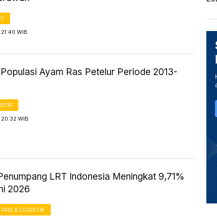
FI
 21:40 WIB
k Populasi Ayam Ras Petelur Periode 2013-
STRI
 20:32 WIB
Penumpang LRT Indonesia Meningkat 9,71%
ni 2026
ASI & LOGISTIK