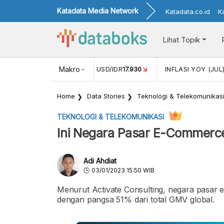
Katadata Media Network
Katadata.co.id
K
Lihat Topik
(MEI)
1,38
NILAI TUKAR USD/IDR
Makro
17.930
INFLASI YOY (JUL
Home
Data Stories
Teknologi & Telekomunikas
TEKNOLOGI & TELEKOMUNIKASI
Ini Negara Pasar E-Commerc
Adi Ahdiat
03/01/2023 15:50 WIB
Menurut Activate Consulting, negara pasar
dengan pangsa 51% dari total GMV global.