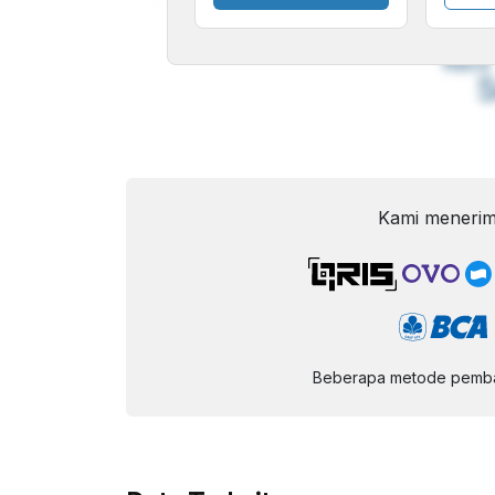
A
Font
F
Kecil
Kami menerim
Beberapa metode pembay