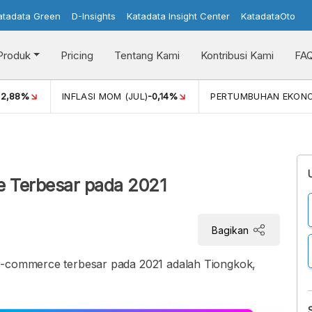
atadata Green
D-Insights
Katadata Insight Center
KatadataOto
Produk
Pricing
Tentang Kami
Kontribusi Kami
FA
)
2,88%
INFLASI MOM (JUL)
-0,14%
PERTUMBUHAN EKON
i
e Terbesar pada 2021
Bagikan
 e-commerce terbesar pada 2021 adalah Tiongkok,