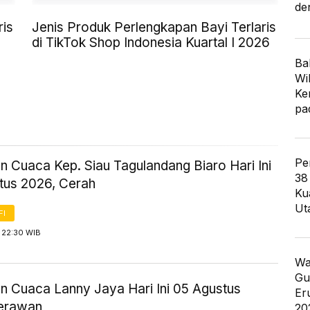
de
ris
Jenis Produk Perlengkapan Bayi Terlaris
di TikTok Shop Indonesia Kuartal I 2026
Ba
Wi
Ke
pa
Pe
n Cuaca Kep. Siau Tagulandang Biaro Hari Ini
38
tus 2026, Cerah
Ku
Ut
FI
 22:30 WIB
Wa
Gu
an Cuaca Lanny Jaya Hari Ini 05 Agustus
Er
erawan
20