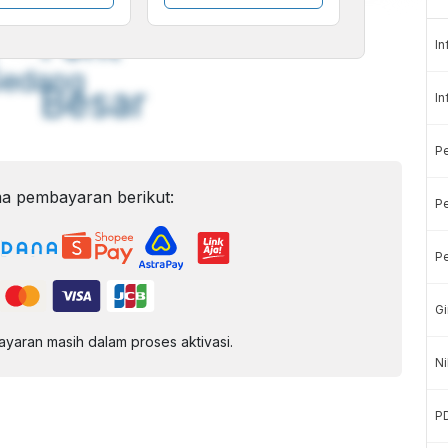
A
A
ont
Font
In
Sedang
Besar
In
P
a pembayaran berikut:
Pe
Pe
Gi
aran masih dalam proses aktivasi.
Ni
P