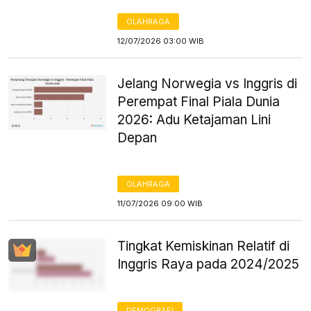
OLAHRAGA
12/07/2026 03:00 WIB
Jelang Norwegia vs Inggris di
Perempat Final Piala Dunia
2026: Adu Ketajaman Lini
Depan
OLAHRAGA
11/07/2026 09:00 WIB
Tingkat Kemiskinan Relatif di
Inggris Raya pada 2024/2025
DEMOGRAFI