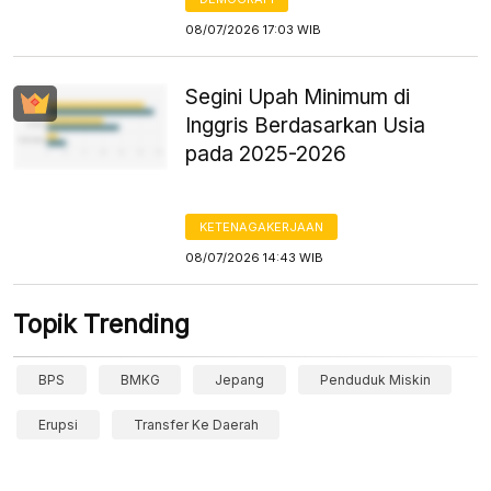
08/07/2026 17:03 WIB
Segini Upah Minimum di
Inggris Berdasarkan Usia
pada 2025-2026
KETENAGAKERJAAN
08/07/2026 14:43 WIB
Topik Trending
BPS
BMKG
Jepang
Penduduk Miskin
Erupsi
Transfer Ke Daerah