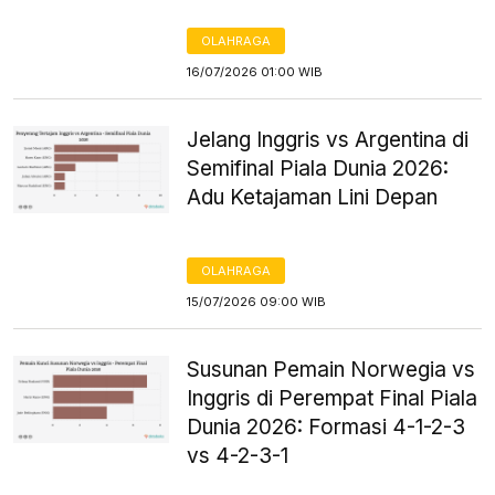
OLAHRAGA
16/07/2026 01:00 WIB
Jelang Inggris vs Argentina di
Semifinal Piala Dunia 2026:
Adu Ketajaman Lini Depan
OLAHRAGA
15/07/2026 09:00 WIB
Susunan Pemain Norwegia vs
Inggris di Perempat Final Piala
Dunia 2026: Formasi 4-1-2-3
vs 4-2-3-1