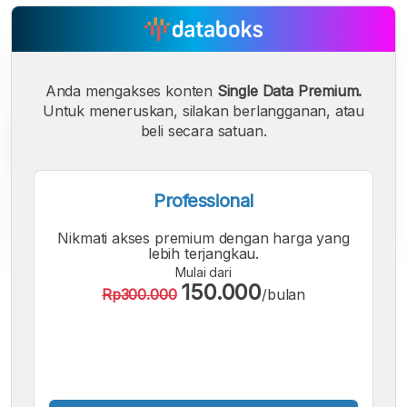
Anda mengakses konten
Single Data Premium.
Untuk meneruskan, silakan berlangganan, atau
beli secara satuan.
Professional
Nikmati akses premium dengan harga yang
lebih terjangkau.
Mulai dari
A
A
A
150.000
Rp300.000
/bulan
Font
Font
Font
Kecil
Sedang
Besar