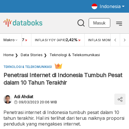
Indonesia
Masuk
Makro
17
2,42%
0,4
KAR USD/IDR
INFLASI YOY (APR)
INFLASI MOM (MAR)
Home
Data Stories
Teknologi & Telekomunikasi
TEKNOLOGI & TELEKOMUNIKASI
Penetrasi Internet di Indonesia Tumbuh Pesat
dalam 10 Tahun Terakhir
Adi Ahdiat
09/03/2023 20:06 WIB
Penetrasi internet di Indonesia tumbuh pesat dalam 10
tahun terakhir. Hal ini terlihat dari terus naiknya proporsi
penduduk yang mengakses internet.