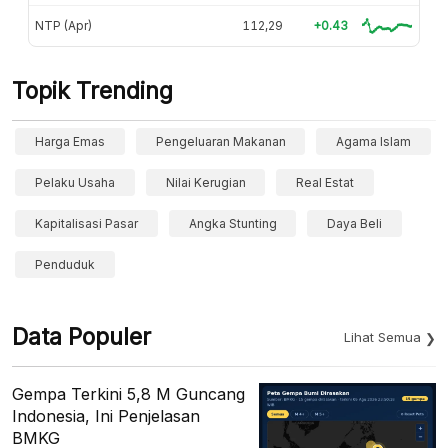
NTP (Apr)
112,29
+0.43
Topik Trending
Harga Emas
Pengeluaran Makanan
Agama Islam
Pelaku Usaha
Nilai Kerugian
Real Estat
Kapitalisasi Pasar
Angka Stunting
Daya Beli
Penduduk
Data Populer
Lihat Semua
Gempa Terkini 5,8 M Guncang
Indonesia, Ini Penjelasan
BMKG