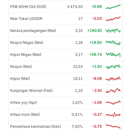
PDB ADHK (Q4 2025)
3.474,50
+0.86
Nilai Tukar USDIDR
17
-0.03
Neraca perdagangan (Mar)
3,32
+160.82
Ekspor Migas (Mar)
1,28
+18.60
Impor Migas (Mar)
3,17
+58.74
Ekspor (Mar)
22,53
+1.62
Impor (Mar)
19,21
-8.08
Kunjungan Wisman (Feb)
1,16
-2.42
Inflasi yoy (Apr)
2,42%
-1.06
Inflasi mom (Mar)
0,41%
-0.27
Persentase kemiskinan (Des)
7,50%
-0.75