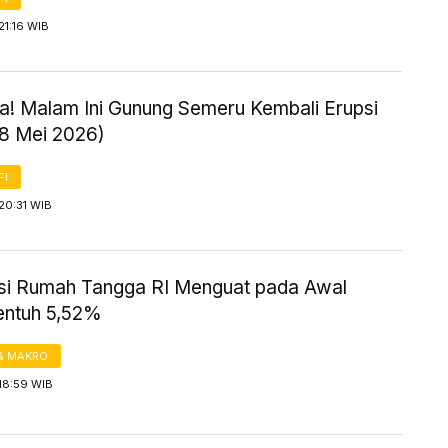
21:16 WIB
! Malam Ini Gunung Semeru Kembali Erupsi
18 Mei 2026)
FI
20:31 WIB
i Rumah Tangga RI Menguat pada Awal
entuh 5,52%
& MAKRO
18:59 WIB