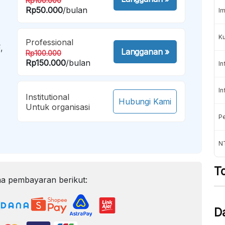
Rp100.000
Rp50.000
/bulan
Im
K
Professional
,
Langganan
»
Rp100.000
Rp150.000
/bulan
In
In
Institutional
Hubungi Kami
Untuk organisasi
Pe
NT
T
a pembayaran berikut:
D