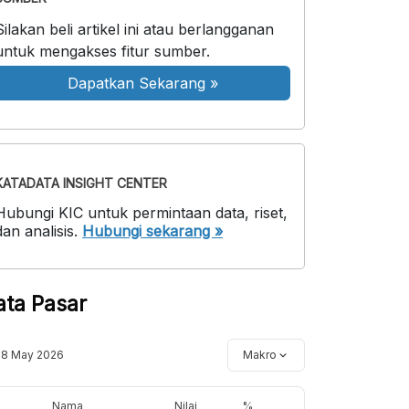
Silakan beli artikel ini atau berlangganan
untuk mengakses fitur sumber.
Dapatkan Sekarang
»
KATADATA INSIGHT CENTER
Hubungi KIC untuk permintaan data, riset,
dan analisis.
Hubungi sekarang »
ata Pasar
18 May 2026
Makro
Nama
Nilai
%