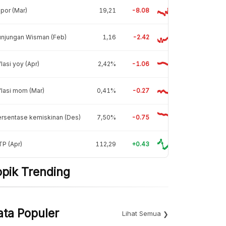
por (Mar)
19,21
-8.08
unjungan Wisman (Feb)
1,16
-2.42
flasi yoy (Apr)
2,42%
-1.06
flasi mom (Mar)
0,41%
-0.27
rsentase kemiskinan (Des)
7,50%
-0.75
P (Apr)
112,29
+0.43
opik Trending
ata Populer
Lihat Semua