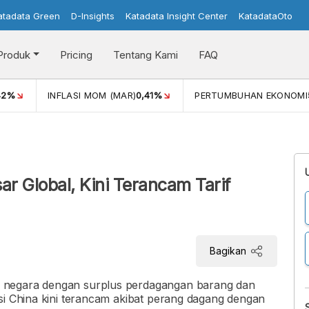
atadata Green
D-Insights
Katadata Insight Center
KatadataOto
Produk
Pricing
Tentang Kami
FAQ
42%
INFLASI MOM (MAR)
0,41%
PERTUMBUHAN EKONOMI
i
r Global, Kini Terancam Tarif
Bagikan
 negara dengan surplus perdagangan barang dan
si China kini terancam akibat perang dagang dengan