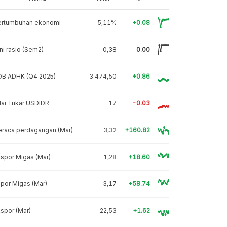
ertumbuhan ekonomi
5,11%
+0.08
ni rasio (Sem2)
0,38
0.00
DB ADHK (Q4 2025)
3.474,50
+0.86
lai Tukar USDIDR
17
-0.03
eraca perdagangan (Mar)
3,32
+160.82
spor Migas (Mar)
1,28
+18.60
por Migas (Mar)
3,17
+58.74
spor (Mar)
22,53
+1.62