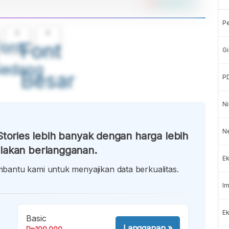
P
A
A
ont
Font
Gi
Sedang
Besar
P
Ni
N
tories lebih banyak dengan harga lebih
lakan berlangganan.
Ek
antu kami untuk menyajikan data berkualitas.
Im
Ek
Basic
Langganan
»