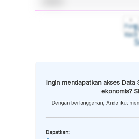
A
Font
F
Kecil
Ingin mendapatkan akses Data S
ekonomis? Si
Dengan berlangganan, Anda ikut memb
Dapatkan: