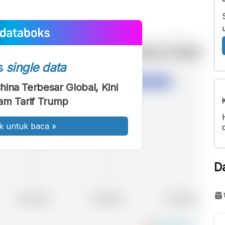
s
single data
ina Terbesar Global, Kini
am Tarif Trump
k untuk baca
»
D