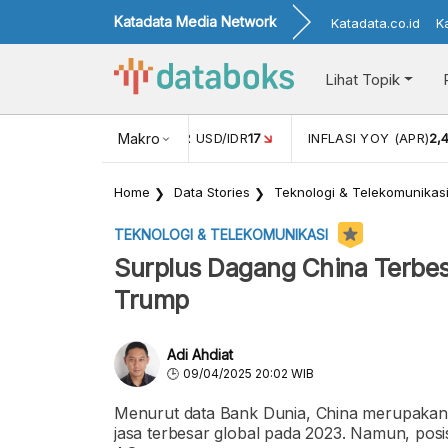
Katadata Media Network
Katadata.co.id
K
Lihat Topik
 (FEB)
1,16
NILAI TUKAR USD/IDR
Makro
17
INFLASI YOY (APR)
2,
Home
Data Stories
Teknologi & Telekomunikas
TEKNOLOGI & TELEKOMUNIKASI
Surplus Dagang China Terbesa
Trump
Adi Ahdiat
09/04/2025 20:02 WIB
Menurut data Bank Dunia, China merupakan
jasa terbesar global pada 2023. Namun, posi