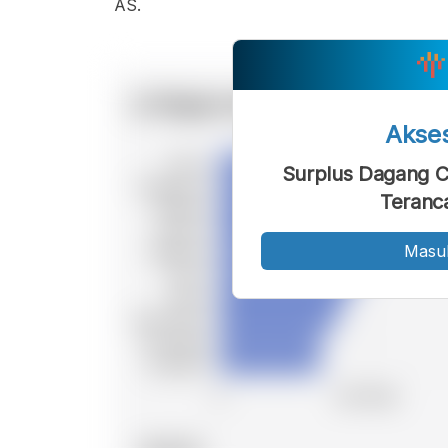
AS.
Akse
Surplus Dagang Ch
Teranc
Masu