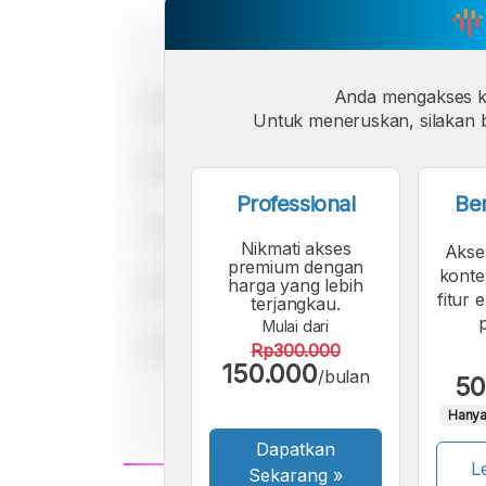
Anda mengakses 
Untuk meneruskan, silakan b
Professional
Be
Nikmati akses
Akse
premium dengan
konte
harga yang lebih
fitur 
terjangkau.
Mulai dari
Rp300.000
150.000
/bulan
50
Hanya
Dapatkan
Le
Sekarang
»