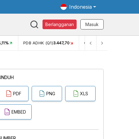
Indonesia
Berlangganan
Masuk
5,11%
PDB ADHK (Q1)
3.447,70
GINI RASIO (SEM2)
0,38
UNDUH
PDF
PNG
XLS
EMBED
SUMBER