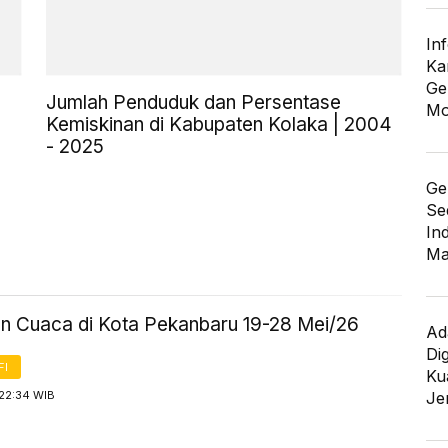
In
Ka
Ge
Jumlah Penduduk dan Persentase
Mo
Kemiskinan di Kabupaten Kolaka | 2004
- 2025
Ge
Se
In
Ma
an Cuaca di Kota Pekanbaru 19-28 Mei/26
Ad
Di
FI
Kua
Je
 22:34 WIB