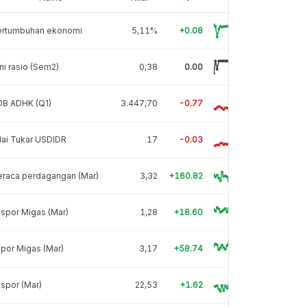
ertumbuhan ekonomi
5,11%
+0.08
ni rasio (Sem2)
0,38
0.00
DB ADHK (Q1)
3.447,70
-0.77
lai Tukar USDIDR
17
-0.03
eraca perdagangan (Mar)
3,32
+160.82
spor Migas (Mar)
1,28
+18.60
por Migas (Mar)
3,17
+58.74
spor (Mar)
22,53
+1.62