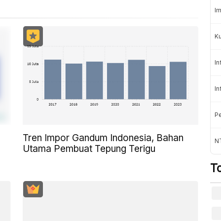
Im
K
In
In
Pe
Tren Impor Gandum Indonesia, Bahan
NT
Utama Pembuat Tepung Terigu
T