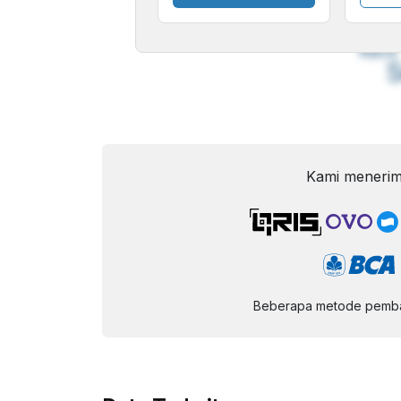
A
Font
F
Kecil
Kami menerim
Beberapa metode pembay