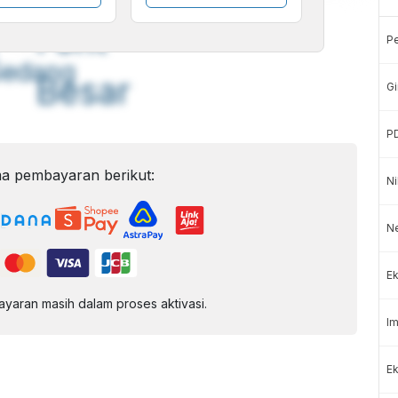
A
A
ont
Font
P
Sedang
Besar
Gi
P
a pembayaran berikut:
Ni
N
Ek
aran masih dalam proses aktivasi.
Im
Ek