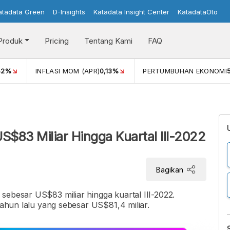
atadata Green
D-Insights
Katadata Insight Center
KatadataOto
Produk
Pricing
Tentang Kami
FAQ
42%
INFLASI MOM (APR)
0,13%
PERTUMBUHAN EKONOMI
i
$83 Miliar Hingga Kuartal III-2022
Bagikan
sebesar US$83 miliar hingga kuartal III-2022.
 tahun lalu yang sebesar US$81,4 miliar.