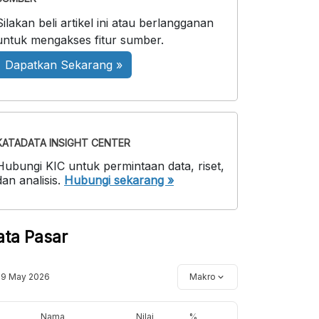
Silakan beli artikel ini atau berlangganan
untuk mengakses fitur sumber.
Dapatkan Sekarang »
KATADATA INSIGHT CENTER
Hubungi KIC untuk permintaan data, riset,
dan analisis.
Hubungi sekarang »
ata Pasar
19 May 2026
Makro
Nama
Nilai
%