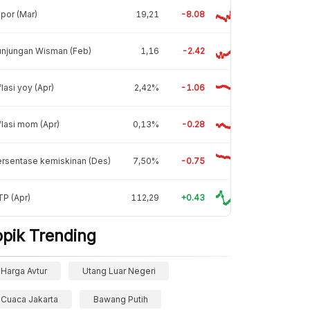
por (Mar)
19,21
-8.08
unjungan Wisman (Feb)
1,16
-2.42
flasi yoy (Apr)
2,42%
-1.06
flasi mom (Apr)
0,13%
-0.28
rsentase kemiskinan (Des)
7,50%
-0.75
P (Apr)
112,29
+0.43
opik Trending
Harga Avtur
Utang Luar Negeri
Cuaca Jakarta
Bawang Putih