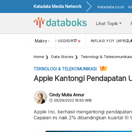
Katadata Media Network
Katadata.co.id
K
Lihat Topik
 (FEB)
1,16
NILAI TUKAR USD/IDR
Makro
17
INFLASI YOY (APR)
2,
Home
Data Stories
Teknologi & Telekomunikas
TEKNOLOGI & TELEKOMUNIKASI
Apple Kantongi Pendapatan US
Cindy Mutia Annur
05/09/2022 16:50 WIB
Apple Inc. berhasil mengantongi pendapatan 
Capaian ini naik 2% dibandingkan kuartal III