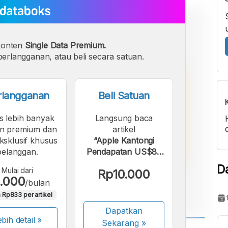
konten
Single Data Premium.
erlangganan, atau beli secara satuan.
rlangganan
Beli Satuan
s lebih banyak
Langsung baca
n premium dan
artikel
eksklusif khusus
“Apple Kantongi
pelanggan.
Pendapatan US$83
Miliar Hingga Kuartal
D
Mulai dari
Rp10.000
III-2022”.
.000
/bulan
 Rp833 per artikel
Dapatkan
bih detail »
Sekarang
»