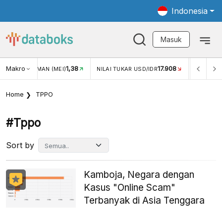
Indonesia
Masuk
Makro
17.908
2,88%
-
KAR USD/IDR
INFLASI YOY (JUL)
INFLASI MOM (JUL)
Home
TPPO
#tppo
Sort by
Kamboja, Negara dengan
Kasus "Online Scam"
Terbanyak di Asia Tenggara