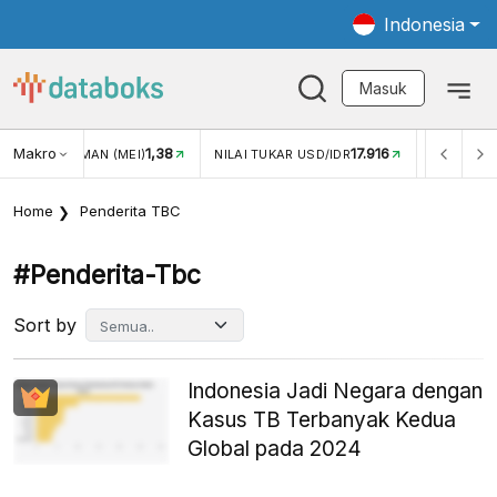
Indonesia
Masuk
Makro
17.916
2,88%
-
KAR USD/IDR
INFLASI YOY (JUL)
INFLASI MOM (JUL)
Home
Penderita TBC
#penderita-Tbc
Sort by
Indonesia Jadi Negara dengan
Kasus TB Terbanyak Kedua
Global pada 2024