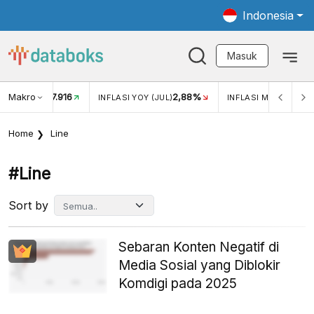
Indonesia
Masuk
Makro
17.916
2,88%
-
KAR USD/IDR
INFLASI YOY (JUL)
INFLASI MOM (JUL)
Home
Line
#line
Sort by
Sebaran Konten Negatif di
Media Sosial yang Diblokir
Komdigi pada 2025