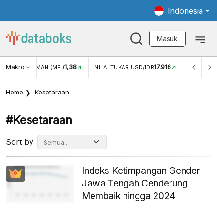
Indonesia
Masuk
Makro
1,38
17.916
JUNGAN WISMAN (MEI)
NILAI TUKAR USD/IDR
INFLASI Y
Home
Kesetaraan
#kesetaraan
Sort by
Indeks Ketimpangan Gender
Jawa Tengah Cenderung
Membaik hingga 2024