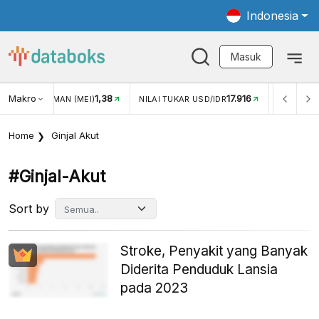
Indonesia
Masuk
Makro
1,38
17.916
JUNGAN WISMAN (MEI)
NILAI TUKAR USD/IDR
INFLASI Y
Home
Ginjal Akut
#ginjal-Akut
Sort by
Stroke, Penyakit yang Banyak
Diderita Penduduk Lansia
pada 2023