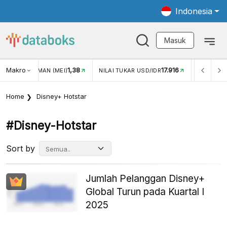
Indonesia
Masuk
Makro
17.916
2,88%
-
KAR USD/IDR
INFLASI YOY (JUL)
INFLASI MOM (JUL)
Home
Disney+ Hotstar
#disney-Hotstar
Sort by
Jumlah Pelanggan Disney+
Global Turun pada Kuartal I
2025