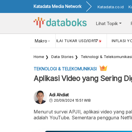
Katadata Media Network
Katadata.co.id
K
Lihat Topik
 (FEB)
1,16
NILAI TUKAR USD/IDR
Makro
17
INFLASI YOY (APR)
2,
Home
Data Stories
Teknologi & Telekomunikas
TEKNOLOGI & TELEKOMUNIKASI
Aplikasi Video yang Sering 
Adi Ahdiat
20/09/2024 15:51 WIB
Menurut survei APJII, aplikasi video yang p
adalah YouTube. Sementara pengguna Netflix