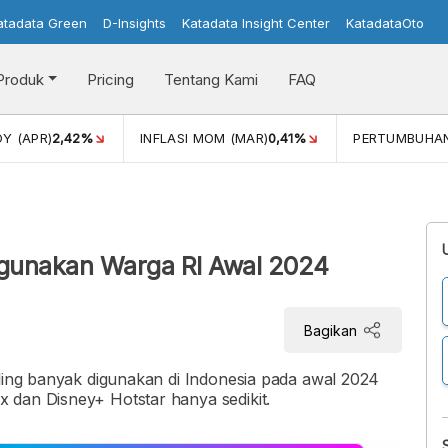
atadata Green
D-Insights
Katadata Insight Center
KatadataOto
Produk
Pricing
Tentang Kami
FAQ
42%
INFLASI MOM (MAR)
0,41%
PERTUMBUHAN EKONOMI
i
Digunakan Warga RI Awal 2024
Bagikan
aling banyak digunakan di Indonesia pada awal 2024
 dan Disney+ Hotstar hanya sedikit.