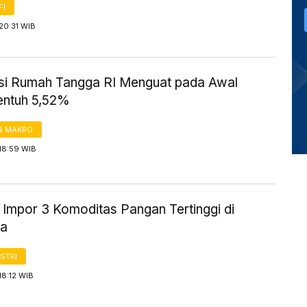
FI
20:31 WIB
i Rumah Tangga RI Menguat pada Awal
entuh 5,52%
& MAKRO
18:59 WIB
 Impor 3 Komoditas Pangan Tertinggi di
ia
STRI
18:12 WIB