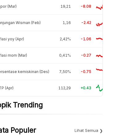
por (Mar)
19,21
-8.08
unjungan Wisman (Feb)
1,16
-2.42
flasi yoy (Apr)
2,42%
-1.06
flasi mom (Mar)
0,41%
-0.27
rsentase kemiskinan (Des)
7,50%
-0.75
P (Apr)
112,29
+0.43
opik Trending
ata Populer
Lihat Semua