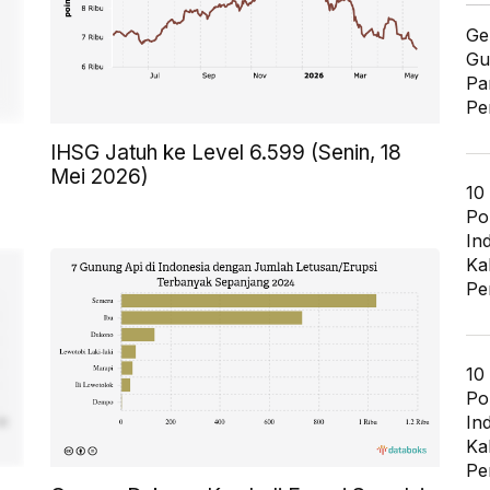
Ge
Gu
Pa
Pe
IHSG Jatuh ke Level 6.599 (Senin, 18
Mei 2026)
10
Po
In
Ka
Pe
10
Po
In
Ka
Pe