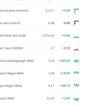
ertumbuhan ekonomi
5,11%
+0.08
ni rasio (Sem2)
0,38
0.00
DB ADHK (Q4 2025)
3.474,50
+0.86
lai Tukar USDIDR
17
-0.03
eraca perdagangan (Mar)
3,32
+160.82
spor Migas (Mar)
1,28
+18.60
por Migas (Mar)
3,17
+58.74
spor (Mar)
22,53
+1.62