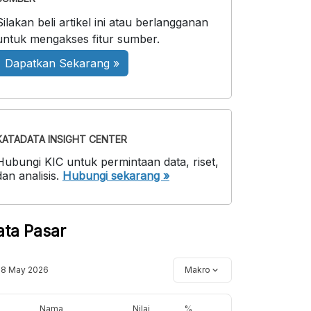
Silakan beli artikel ini atau berlangganan
untuk mengakses fitur sumber.
Dapatkan Sekarang »
KATADATA INSIGHT CENTER
Hubungi KIC untuk permintaan data, riset,
dan analisis.
Hubungi sekarang »
ata Pasar
18 May 2026
Makro
Nama
Nilai
%