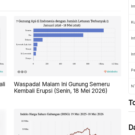
Im
K
In
In
Pe
li
Waspada! Malam Ini Gunung Semeru
NT
Kembali Erupsi (Senin, 18 Mei 2026)
T
D