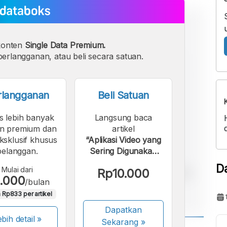
konten
Single Data Premium.
erlangganan, atau beli secara satuan.
rlangganan
Beli Satuan
s lebih banyak
Langsung baca
n premium dan
artikel
eksklusif khusus
“Aplikasi Video yang
pelanggan.
Sering Digunakan
Warga RI Awal
D
Mulai dari
Rp10.000
2024”.
.000
/bulan
 Rp833 per artikel
Dapatkan
bih detail »
Sekarang
»