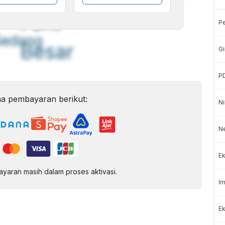
A
A
ont
Font
P
Sedang
Besar
Gi
P
a pembayaran berikut:
Ni
N
Ek
aran masih dalam proses aktivasi.
Im
Ek