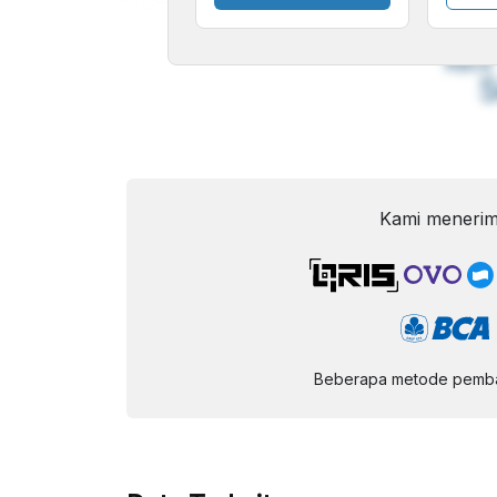
A
Font
F
Kecil
Kami menerim
Beberapa metode pembay