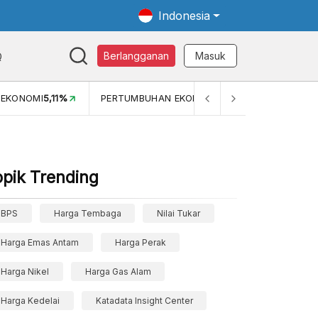
Indonesia
Q
Berlangganan
Masuk
MI
5,11%
PERTUMBUHAN EKONOMI (YOY) (Q1)
5,61%
PDB 
opik Trending
BPS
Harga Tembaga
Nilai Tukar
Harga Emas Antam
Harga Perak
Harga Nikel
Harga Gas Alam
Harga Kedelai
Katadata Insight Center