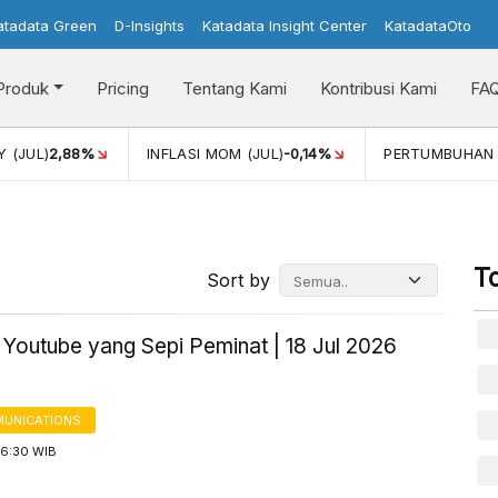
atadata Green
D-Insights
Katadata Insight Center
KatadataOto
Produk
Pricing
Tentang Kami
Kontribusi Kami
FA
2,88%
INFLASI MOM (JUL)
-0,14%
PERTUMBUHAN EKONO
T
Sort by
 Youtube yang Sepi Peminat | 18 Jul 2026
UNICATIONS
16:30 WIB