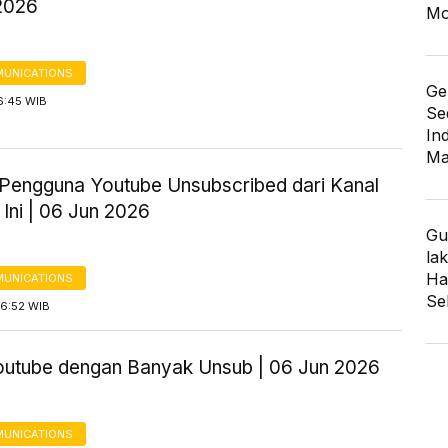
2026
Mo
UNICATIONS
Ge
6:45 WIB
Se
In
Ma
Pengguna Youtube Unsubscribed dari Kanal
Ini | 06 Jun 2026
Gu
lak
Har
UNICATIONS
Se
06:52 WIB
outube dengan Banyak Unsub | 06 Jun 2026
UNICATIONS