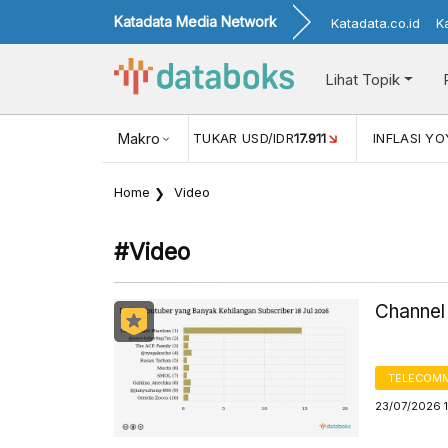
Katadata Media Network
Katadata.co.id
K
Lihat Topik
(MEI)
1,38
NILAI TUKAR USD/IDR
Makro
17.911
INFLASI YOY (JUL)
Home
Video
#video
Channel
TELECOMM
23/07/2026 