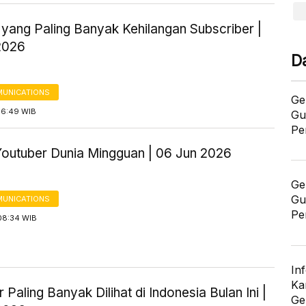
 yang Paling Banyak Kehilangan Subscriber |
2026
D
UNICATIONS
Ge
16:49 WIB
Gu
Pe
Youtuber Dunia Mingguan | 06 Jun 2026
Ge
Gu
UNICATIONS
Pe
08:34 WIB
In
Ka
 Paling Banyak Dilihat di Indonesia Bulan Ini |
Ge