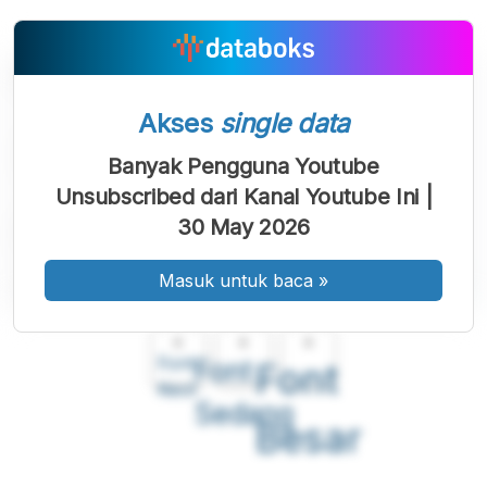
Akses
single data
Banyak Pengguna Youtube
Unsubscribed dari Kanal Youtube Ini |
30 May 2026
Masuk untuk baca
»
A
A
A
Font
Font
Font
Kecil
Sedang
Besar