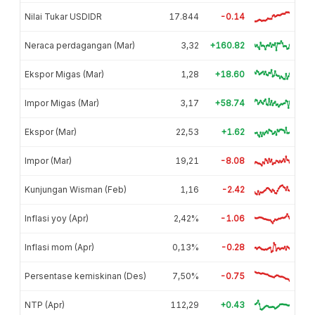
Nilai Tukar USDIDR
17.844
-0.14
Neraca perdagangan (Mar)
3,32
+160.82
Ekspor Migas (Mar)
1,28
+18.60
Impor Migas (Mar)
3,17
+58.74
Ekspor (Mar)
22,53
+1.62
Impor (Mar)
19,21
-8.08
Kunjungan Wisman (Feb)
1,16
-2.42
Inflasi yoy (Apr)
2,42%
-1.06
Inflasi mom (Apr)
0,13%
-0.28
Persentase kemiskinan (Des)
7,50%
-0.75
NTP (Apr)
112,29
+0.43