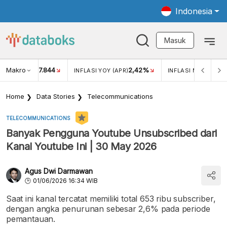
Indonesia
Masuk
Makro
17.844
2,42%
KAR USD/IDR
INFLASI YOY (APR)
INFLASI MOM (APR)
Home
Data Stories
Telecommunications
TELECOMMUNICATIONS
Banyak Pengguna Youtube Unsubscribed dari
Kanal Youtube Ini | 30 May 2026
Agus Dwi Darmawan
01/06/2026 16:34 WIB
Saat ini kanal tercatat memiliki total 653 ribu subscriber,
dengan angka penurunan sebesar 2,6% pada periode
pemantauan.