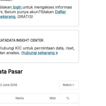
Silakan
login
untuk mengakses informasi
ni
.
Belum punya akun?
Silakan
Daftar
sekarang
,
GRATIS!
KATADATA INSIGHT CENTER
Hubungi KIC untuk permintaan data, riset,
dan analisis.
Hubungi sekarang »
ata Pasar
12 June 2026
Makro
Nama
Nilai
%