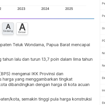
P
Pe
A
A
Gi
Sedang
Besar
P
bupaten Teluk Wondama, Papua Barat mencapai
Ni
 tahun lalu dan turun 13,7 poin dalam lima tahun
Ne
 (BPS) mengenai IKK Provinsi dan
Ek
ks harga yang menggambarkan tingkat
kota dibandingkan dengan harga di kota acuan
Im
aten/kota, semakin tinggi pula harga konstruksi
Ek