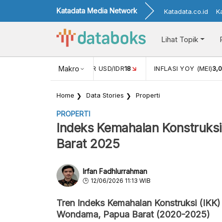
Katadata Media Network
Katadata.co.id
K
Lihat Topik
 (APR)
1,25
NILAI TUKAR USD/IDR
Makro
18
INFLASI YOY (MEI)
3,
Home
Data Stories
Properti
PROPERTI
Indeks Kemahalan Konstruks
Barat 2025
Irfan Fadhlurrahman
12/06/2026 11:13 WIB
Tren Indeks Kemahalan Konstruksi (IKK)
Wondama, Papua Barat (2020-2025)