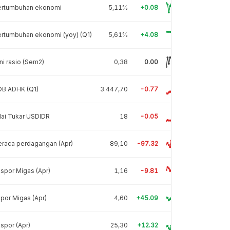
ertumbuhan ekonomi
5,11%
+0.08
rtumbuhan ekonomi (yoy) (Q1)
5,61%
+4.08
ni rasio (Sem2)
0,38
0.00
DB ADHK (Q1)
3.447,70
-0.77
lai Tukar USDIDR
18
-0.05
raca perdagangan (Apr)
89,10
-97.32
spor Migas (Apr)
1,16
-9.81
por Migas (Apr)
4,60
+45.09
spor (Apr)
25,30
+12.32