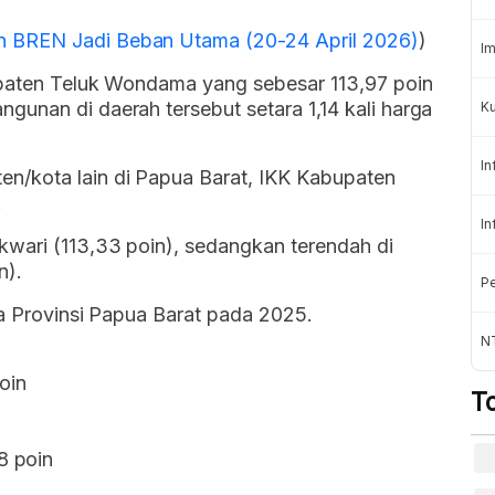
 BREN Jadi Beban Utama (20-24 April 2026)
)
Im
upaten Teluk Wondama yang sebesar 113,97 poin
unan di daerah tersebut setara 1,14 kali harga
Ku
In
n/kota lain di Papua Barat, IKK Kabupaten
.
In
kwari (113,33 poin), sedangkan terendah di
n).
Pe
ta Provinsi Papua Barat pada 2025.
N
oin
T
8 poin
n