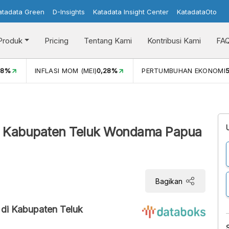
atadata Green
D-Insights
Katadata Insight Center
KatadataOto
Produk
Pricing
Tentang Kami
Kontribusi Kami
FA
08%
INFLASI MOM (MEI)
0,28%
PERTUMBUHAN EKONOMI
5
i Kabupaten Teluk Wondama Papua
Bagikan
 di Kabupaten Teluk