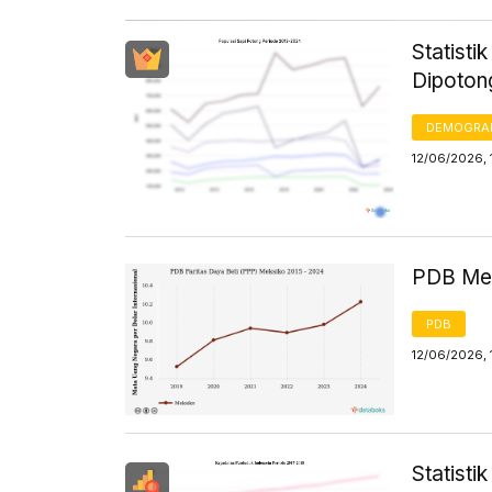
Statisti
Dipoton
DEMOGRA
12/06/2026, 
PDB Men
PDB
12/06/2026, 
Statist