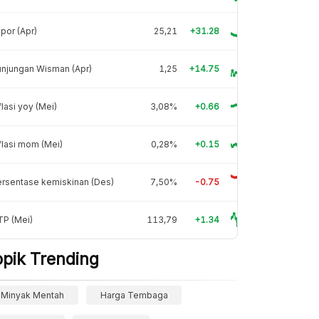
por (Apr)
25,21
+31.28
njungan Wisman (Apr)
1,25
+14.75
flasi yoy (Mei)
3,08%
+0.66
flasi mom (Mei)
0,28%
+0.15
rsentase kemiskinan (Des)
7,50%
-0.75
TP (Mei)
113,79
+1.34
opik Trending
Minyak Mentah
Harga Tembaga