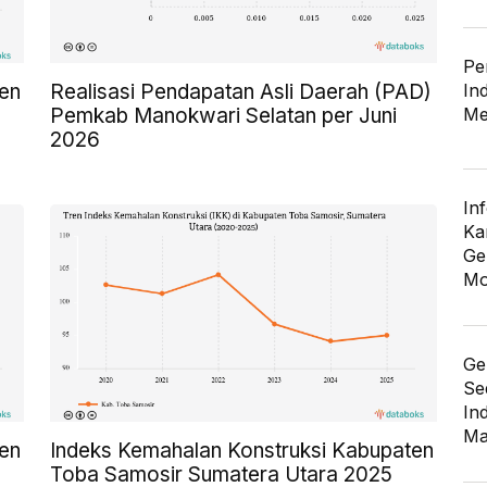
Pe
In
en
Realisasi Pendapatan Asli Daerah (PAD)
Me
Pemkab Manokwari Selatan per Juni
2026
In
Ka
Ge
Mo
Ge
Se
In
Ma
en
Indeks Kemahalan Konstruksi Kabupaten
Toba Samosir Sumatera Utara 2025