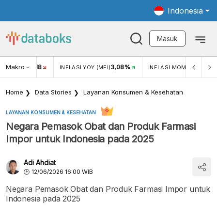
Indonesia
Masuk
Makro
18
3,08%
0,2
UKAR USD/IDR
INFLASI YOY (MEI)
INFLASI MOM (MEI)
Home
Data Stories
Layanan Konsumen & Kesehatan
LAYANAN KONSUMEN & KESEHATAN
Negara Pemasok Obat dan Produk Farmasi
Impor untuk Indonesia pada 2025
Adi Ahdiat
12/06/2026 16:00 WIB
Negara Pemasok Obat dan Produk Farmasi Impor untuk
Indonesia pada 2025