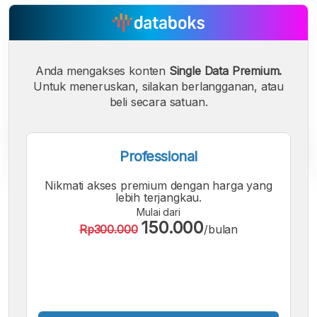
Anda mengakses konten
Single Data Premium.
Untuk meneruskan, silakan berlangganan, atau
beli secara satuan.
Professional
Nikmati akses premium dengan harga yang
lebih terjangkau.
A
A
A
Mulai dari
Font
Font
Font
150.000
Rp300.000
/bulan
Kecil
Sedang
Besar