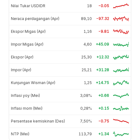
Nilai Tukar USDIDR
18
-0.05
Neraca perdagangan (Apr)
89,10
-97.32
Ekspor Migas (Apr)
1,16
-9.81
Impor Migas (Apr)
4,60
+45.09
Ekspor (Apr)
25,30
+12.32
Impor (Apr)
25,21
+31.28
Kunjungan Wisman (Apr)
1,25
+14.75
Inflasi yoy (Mei)
3,08%
+0.66
Inflasi mom (Mei)
0,28%
+0.15
Persentase kemiskinan (Des)
7,50%
-0.75
NTP (Mei)
113,79
+1.34