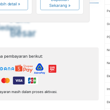
bih detail »
Sekarang
»
A
A
P
ont
Font
Gi
Sedang
Besar
P
Ni
a pembayaran berikut:
N
Ek
Im
aran masih dalam proses aktivasi.
Ek