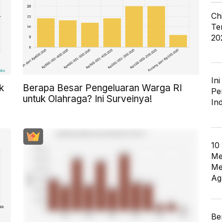
Ch
Te
20
In
k
Berapa Besar Pengeluaran Warga RI
Pe
untuk Olahraga? Ini Surveinya!
In
10
Me
Me
Ag
Be