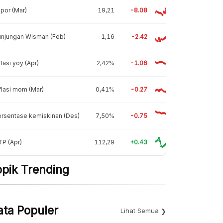
por (Mar)
19,21
-8.08
unjungan Wisman (Feb)
1,16
-2.42
flasi yoy (Apr)
2,42%
-1.06
flasi mom (Mar)
0,41%
-0.27
rsentase kemiskinan (Des)
7,50%
-0.75
P (Apr)
112,29
+0.43
opik Trending
ata Populer
Lihat Semua