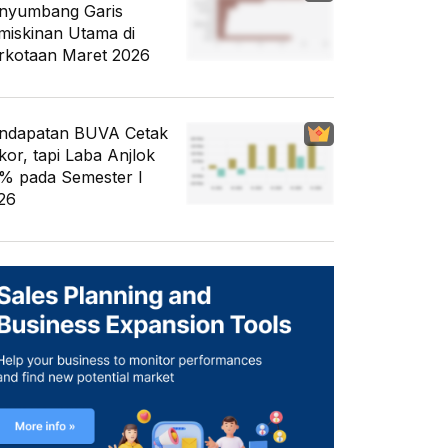
nyumbang Garis
miskinan Utama di
rkotaan Maret 2026
ndapatan BUVA Cetak
kor, tapi Laba Anjlok
% pada Semester I
26