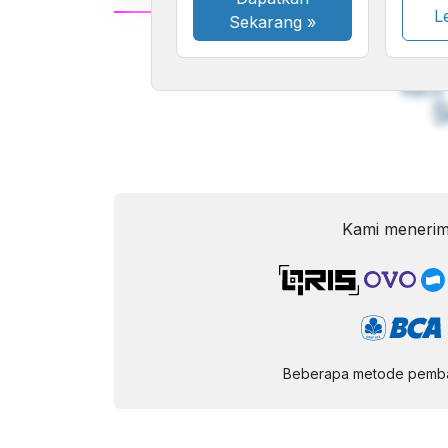
Le
Sekarang
»
A
Font
F
Kecil
Kami menerim
Beberapa metode pembay