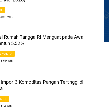
FI
20:31 WIB
i Rumah Tangga RI Menguat pada Awal
entuh 5,52%
& MAKRO
18:59 WIB
 Impor 3 Komoditas Pangan Tertinggi di
ia
STRI
18:12 WIB