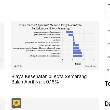
Im
K
In
In
Pe
NT
Biaya Kesehatan di Kota Semarang
Bulan April Naik 0,16%
T
D