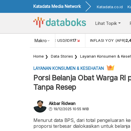
Katadata Media Network
Katadata.co.id
K
Lihat Topik
 (FEB)
1,16
NILAI TUKAR USD/IDR
Makro
17
INFLASI YOY (APR)
2,
Home
Data Stories
Layanan Konsumen & Kese
LAYANAN KONSUMEN & KESEHATAN
Porsi Belanja Obat Warga RI 
Tanpa Resep
Akbar Ridwan
19/12/2025 10:55 WIB
Menurut data BPS, dari total pengeluaran k
proporsi terbesar dialokasikan untuk belanja