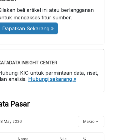
Silakan beli artikel ini atau berlangganan
untuk mengakses fitur sumber.
Dapatkan Sekarang »
KATADATA INSIGHT CENTER
Hubungi KIC untuk permintaan data, riset,
dan analisis.
Hubungi sekarang »
ata Pasar
18 May 2026
Makro
Nama
Nilai
%