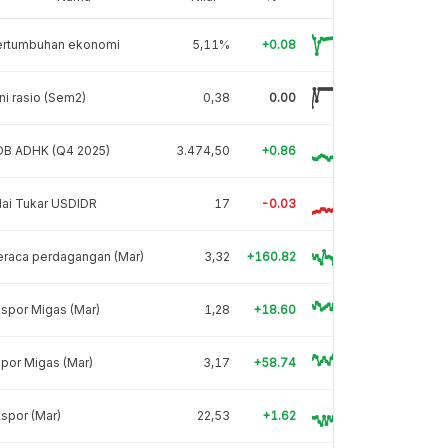
ertumbuhan ekonomi
5,11%
+0.08
ni rasio (Sem2)
0,38
0.00
DB ADHK (Q4 2025)
3.474,50
+0.86
lai Tukar USDIDR
17
-0.03
eraca perdagangan (Mar)
3,32
+160.82
spor Migas (Mar)
1,28
+18.60
por Migas (Mar)
3,17
+58.74
spor (Mar)
22,53
+1.62