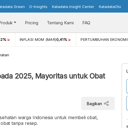
atadata Green
D-Insights
Katadata Insight Center
KatadataOto
Produk
Pricing
Tentang Kami
FAQ
42%
INFLASI MOM (MAR)
0,41%
PERTUMBUHAN EKONOMI
hatan
pada 2025, Mayoritas untuk Obat
Bagikan
esehatan warga Indonesia untuk membeli obat,
 obat tanpa resep.