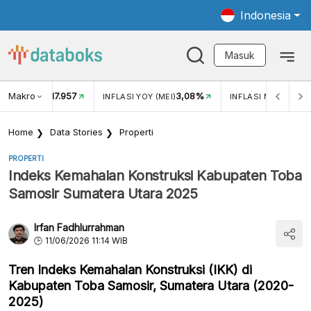
Indonesia
Masuk
Makro
17.957
3,08%
UKAR USD/IDR
INFLASI YOY (MEI)
INFLASI MOM (MEI)
Home
Data Stories
Properti
PROPERTI
Indeks Kemahalan Konstruksi Kabupaten Toba
Samosir Sumatera Utara 2025
Irfan Fadhlurrahman
11/06/2026 11:14 WIB
Tren Indeks Kemahalan Konstruksi (IKK) di
Kabupaten Toba Samosir, Sumatera Utara (2020-
2025)