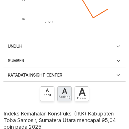
UNDUH
SUMBER
PDF
PNG
Silakan
login
untuk mengakses informasi ini
.
Belum
KATADATA INSIGHT CENTER
punya akun?
Silakan
Daftar sekarang
,
GRATIS!
XLS
EMBED
A
A
Hubungi sekarang »
A
Kecil
Sedang
Besar
Indeks Kemahalan Konstruksi (IKK) Kabupaten
Toba Samosir, Sumatera Utara mencapai 95,04
poin pada 2025.