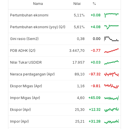
Nama
Nilai
%
Pertumbuhan ekonomi
5,11%
+0.08
Pertumbuhan ekonomi (yoy) (Q1)
5,61%
+4.08
Gini rasio (Sem2)
0,38
0.00
PDB ADHK (Q1)
3.447,70
-0.77
Nilai Tukar USDIDR
17.957
+0.03
Neraca perdagangan (Apr)
89,10
-97.32
Ekspor Migas (Apr)
1,16
-9.81
Impor Migas (Apr)
4,60
+45.09
Ekspor (Apr)
25,30
+12.32
Impor (Apr)
25,21
+31.28