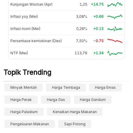
Kunjungan Wisman (Apr)
1,25
+14.75
Inflasi yoy (Mei)
3,08%
+0.66
Inflasi mom (Mei)
0,28%
+0.15
Persentase kemiskinan (Des)
7,50%
-0.75
NTP (Mei)
113,79
+1.34
Topik Trending
Minyak Mentah
Harga Tembaga
Harga Emas
Harga Perak
Harga Gas
Harga Gandum
Harga Paladium
Kenaikan Harga Makanan
Pengeluaran Makanan
Sapi Potong