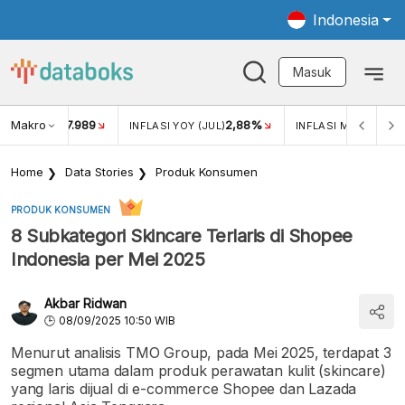
Indonesia
Masuk
Makro
17.989
2,88%
-
KAR USD/IDR
INFLASI YOY (JUL)
INFLASI MOM (JUL)
Home
Data Stories
Produk Konsumen
PRODUK KONSUMEN
8 Subkategori Skincare Terlaris di Shopee
Indonesia per Mei 2025
Akbar Ridwan
08/09/2025 10:50 WIB
Menurut analisis TMO Group, pada Mei 2025, terdapat 3
segmen utama dalam produk perawatan kulit (skincare)
yang laris dijual di e-commerce Shopee dan Lazada