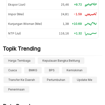
Ekspor (Jun)
25,46
+9.72
Impor (Mei)
24,81
-1.59
Kunjungan Wisman (Mei)
1,38
+10.69
NTP (Jul)
116,16
+1.32
Topik Trending
Harga Tembaga
Kepulauan Bangka Belitung
Cuaca
BMKG
BPS
Kemiskinan
Transfer Ke Daerah
Pertumbuhan
Update Me
Penerimaan