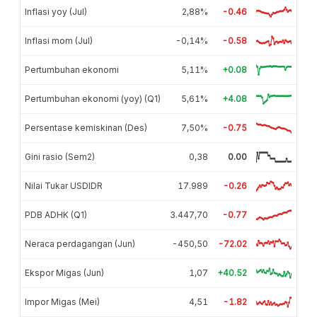
Inflasi yoy (Jul)
2,88%
-0.46
Inflasi mom (Jul)
-0,14%
-0.58
Pertumbuhan ekonomi
5,11%
+0.08
Pertumbuhan ekonomi (yoy) (Q1)
5,61%
+4.08
Persentase kemiskinan (Des)
7,50%
-0.75
Gini rasio (Sem2)
0,38
0.00
Nilai Tukar USDIDR
17.989
-0.26
PDB ADHK (Q1)
3.447,70
-0.77
Neraca perdagangan (Jun)
-450,50
-72.02
Ekspor Migas (Jun)
1,07
+40.52
Impor Migas (Mei)
4,51
-1.82