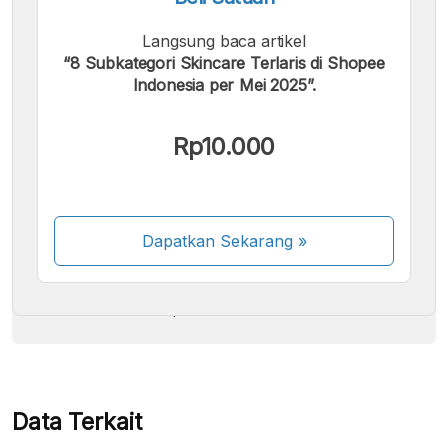
Langsung baca artikel
“8 Subkategori Skincare Terlaris di Shopee
Indonesia per Mei 2025”.
Kami menerima pembayaran berikut:
Rp10.000
Dapatkan Sekarang
»
Beberapa metode pembayaran masih dalam
proses aktivasi.
Data Terkait