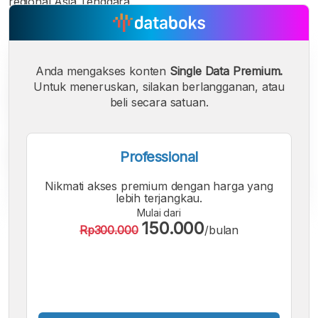
regional Asia Tenggara.
Anda mengakses konten
Single Data Premium.
Untuk meneruskan, silakan berlangganan, atau
beli secara satuan.
Professional
Nikmati akses premium dengan harga yang
lebih terjangkau.
Mulai dari
150.000
Rp300.000
/bulan
A
A
A
Font
Font
Font
Kecil
Sedang
Besar