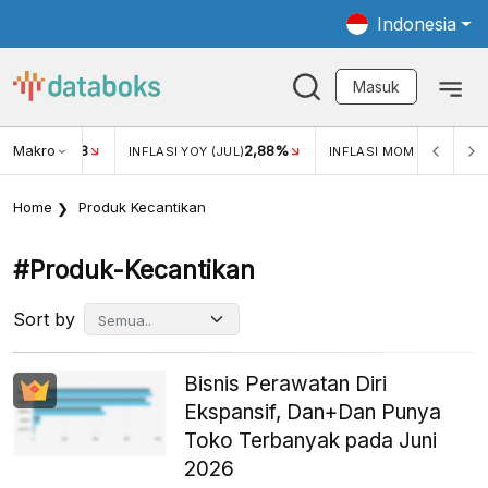
Indonesia
Masuk
Makro
18
2,88%
-0,1
KAR USD/IDR
INFLASI YOY (JUL)
INFLASI MOM (JUL)
Home
Produk Kecantikan
#produk-Kecantikan
Sort by
Bisnis Perawatan Diri
Ekspansif, Dan+Dan Punya
Toko Terbanyak pada Juni
2026