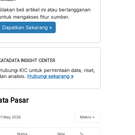
Silakan beli artikel ini atau berlangganan
untuk mengakses fitur sumber.
Dapatkan Sekarang »
KATADATA INSIGHT CENTER
Hubungi KIC untuk permintaan data, riset,
dan analisis.
Hubungi sekarang »
ata Pasar
21 May 2026
Makro
Nama
Nilai
%