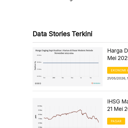
Data Stories Terkini
Harga Da
Mei 20
EKONOMI 
21/05/2026, 
IHSG Mak
21 Mei 
PASAR