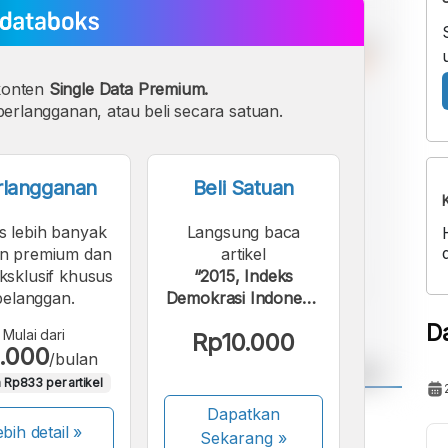
konten
Single Data Premium.
erlangganan, atau beli secara satuan.
rlangganan
Beli Satuan
s lebih banyak
Langsung baca
n premium dan
artikel
eksklusif khusus
“2015, Indeks
pelanggan.
Demokrasi Indonesia
Turun”.
D
Mulai dari
Rp10.000
.000
/bulan
 Rp833 per artikel
Dapatkan
A
A
bih detail »
ont
Sekarang
»