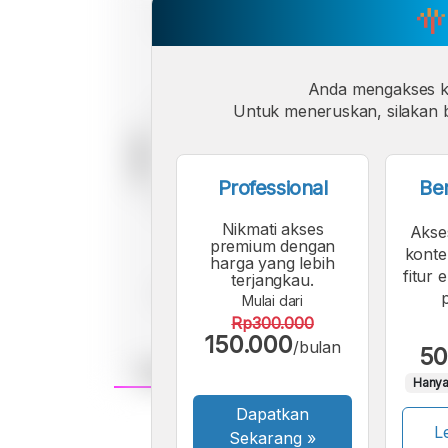
Anda mengakses 
Untuk meneruskan, silakan b
Professional
Be
Nikmati akses
Akse
premium dengan
konte
harga yang lebih
fitur 
terjangkau.
Mulai dari
Rp300.000
150.000
/bulan
50
Hanya
Dapatkan
A
Le
Font
F
Sekarang
»