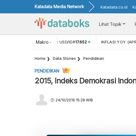
Katadata Media Network
Katadata.co.id
K
Lihat Topik
 (FEB)
1,16
NILAI TUKAR USD/IDR
Makro
17.652
INFLASI YOY (APR
Home
Data Stories
Pendidikan
PENDIDIKAN
2015, Indeks Demokrasi Indo
24/10/2016 15:28 WIB