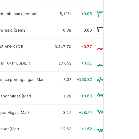
ertumbuhan ekonomi
5,11%
+0.08
ni rasio (Sem2)
0,38
0.00
DB ADHK (Q1)
3.447,70
-0.77
lai Tukar USDIDR
17.652
+0.31
eraca perdagangan (Mar)
3,32
+160.82
spor Migas (Mar)
1,28
+18.60
por Migas (Mar)
3,17
+58.74
spor (Mar)
22,53
+1.62