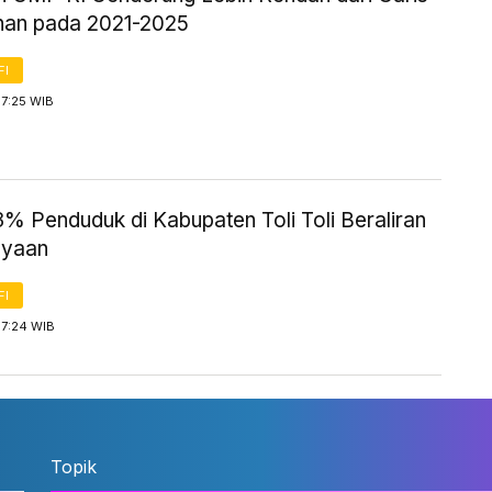
nan pada 2021-2025
FI
17:25 WIB
% Penduduk di Kabupaten Toli Toli Beraliran
ayaan
FI
17:24 WIB
Topik