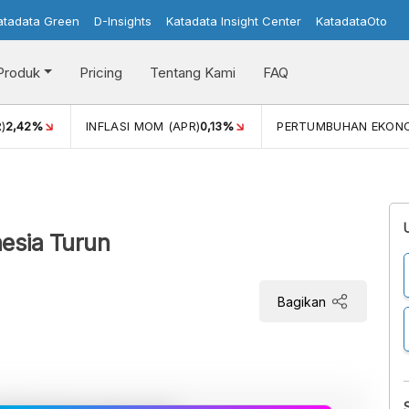
atadata Green
D-Insights
Katadata Insight Center
KatadataOto
Produk
Pricing
Tentang Kami
FAQ
)
2,42%
INFLASI MOM (APR)
0,13%
PERTUMBUHAN EKON
nesia Turun
Bagikan