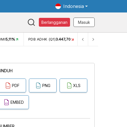
Indonesia
Berlangganan
Masuk
OMI
5,11%
PDB ADHK (Q1)
3.447,70
GINI RASIO (SEM2)
0,38
UNDUH
PDF
PNG
XLS
EMBED
SUMBER