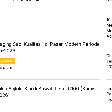
10
Me
Me
Ag
ging Sapi Kualitas 1 di Pasar Modern Periode
25-2026
Ch
Te
& MAKRO
20
18:14 WIB
In
in Anjlok, Kini di Bawah Level 6.100 (Kamis,
Pe
2026)
In