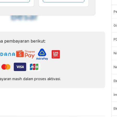
Font
Sedang
P
Besar
Gi
P
a pembayaran berikut:
Ni
N
aran masih dalam proses aktivasi.
Ek
Im
Ek