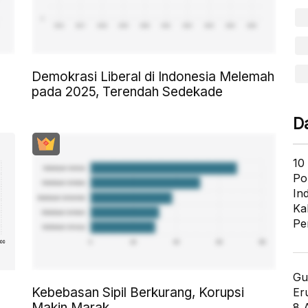
Demokrasi Liberal di Indonesia Melemah
pada 2025, Terendah Sedekade
D
10
Po
In
Ka
Pe
Gu
Kebebasan Sipil Berkurang, Korupsi
Er
Makin Marak
8 