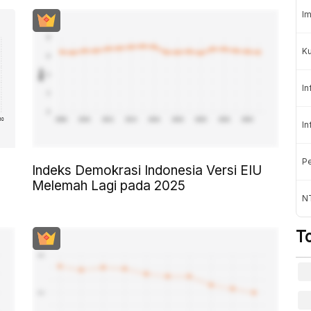
Im
K
In
In
Pe
Indeks Demokrasi Indonesia Versi EIU
Melemah Lagi pada 2025
NT
T