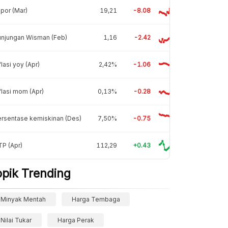
por (Mar)
19,21
-8.08
unjungan Wisman (Feb)
1,16
-2.42
flasi yoy (Apr)
2,42%
-1.06
flasi mom (Apr)
0,13%
-0.28
rsentase kemiskinan (Des)
7,50%
-0.75
P (Apr)
112,29
+0.43
opik Trending
Minyak Mentah
Harga Tembaga
Nilai Tukar
Harga Perak