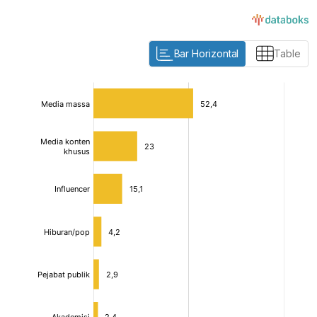
Bar Horizontal
Table
:
:
[/]
[/]
[bold]
[bold]