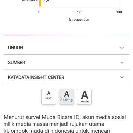
UNDUH
SUMBER
PDF
PNG
Silakan
login
untuk mengakses informasi ini
.
Belum
KATADATA INSIGHT CENTER
punya akun?
Silakan
Daftar sekarang
,
GRATIS!
XLS
EMBED
A
A
Hubungi sekarang »
A
Kecil
Sedang
Besar
Menurut survei Muda Bicara ID, akun media sosial
milik media massa menjadi rujukan utama
kelompok muda di Indonesia untuk mencari